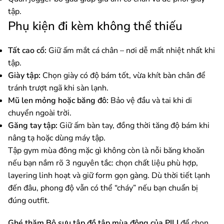
tập.
Phụ kiện đi kèm không thể thiếu
Tất cao cổ:
Giữ ấm mắt cá chân – nơi dễ mất nhiệt nhất khi
tập.
Giày tập:
Chọn giày có độ bám tốt, vừa khít bàn chân để
tránh trượt ngã khi sàn lạnh.
Mũ len mỏng hoặc băng đô:
Bảo vệ đầu và tai khi di
chuyển ngoài trời.
Găng tay tập:
Giữ ấm bàn tay, đồng thời tăng độ bám khi
nâng tạ hoặc dùng máy tập.
Tập gym mùa đông mặc gì không còn là nỗi băng khoăn
nếu bạn nắm rõ 3 nguyên tắc: chọn chất liệu phù hợp,
layering linh hoạt và giữ form gọn gàng. Dù thời tiết lạnh
đến đâu, phong độ vẫn có thể “cháy” nếu bạn chuẩn bị
đúng outfit.
Ghé thăm Bộ sưu tập đồ tập mùa đông của PILI
để chọn