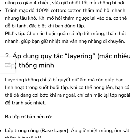
năng co giãn 4 chiều, vừa giữ nhiệt tốt mà không bí hơi.
Tránh mặc đồ 100% cotton: cotton thấm mồ hôi nhanh
nhưng lâu khô. Khi mồ hôi thấm ngược lại vào da, cơ thể
dễ bị lạnh, đặc biệt khi bạn dừng tập.
PILI’s tip:
Chọn áo hoặc quần có lớp lót mỏng, thấm hút
nhanh, giúp bạn giữ nhiệt mà vẫn nhẹ nhàng di chuyển.
2. Áp dụng quy tắc “layering” (mặc nhiều
lớp) thông minh
Layering không chỉ là bí quyết giữ ấm mà còn giúp bạn
linh hoạt trong suốt buổi tập. Khi cơ thể nóng lên, bạn có
thể dễ dàng cởi bớt; khi ra ngoài, chỉ cần mặc lại lớp ngoài
để tránh sốc nhiệt.
Ba lớp cơ bản nên có:
Lớp trong cùng (Base Layer):
Áo giữ nhiệt mỏng, ôm sát,