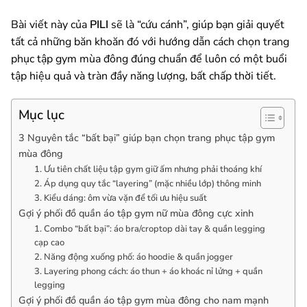
Bài viết này của
PILI
sẽ là “cứu cánh”, giúp bạn giải quyết
tất cả những băn khoăn đó với hướng dẫn cách chọn trang
phục tập gym mùa đông đúng chuẩn để luôn có một buổi
tập hiệu quả và tràn đầy năng lượng, bất chấp thời tiết.
Mục lục
3 Nguyên tắc “bất bại” giúp bạn chọn trang phục tập gym
mùa đông
1. Ưu tiên chất liệu tập gym giữ ấm nhưng phải thoáng khí
2. Áp dụng quy tắc “layering” (mặc nhiều lớp) thông minh
3. Kiểu dáng: ôm vừa vặn để tối ưu hiệu suất
Gợi ý phối đồ quần áo tập gym nữ mùa đông cực xinh
1. Combo “bất bại”: áo bra/croptop dài tay & quần legging
cạp cao
2. Năng động xuống phố: áo hoodie & quần jogger
3. Layering phong cách: áo thun + áo khoác nỉ lửng + quần
legging
Gợi ý phối đồ quần áo tập gym mùa đông cho nam mạnh