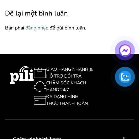
Để lại một bình luận
Bạn phải
đăng nhập
để gửi bình luận.
GIAO HÀNG NHANH &
HỖ TRỢ ĐỔI TRẢ
CHĂM SÓC KHÁCH
HÀNG 24/7
ĐA DẠNG HÌNH
THỨC THANH TOÁN
Chăm sóc khách hàng