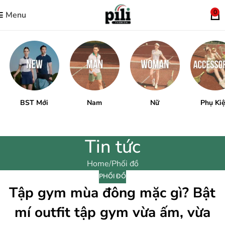
0
Menu
BST Mới
Nam
Nữ
Phụ Ki
Tin tức
Home
Phối đồ
PHỐI ĐỒ
Tập gym mùa đông mặc gì? Bật
mí outfit tập gym vừa ấm, vừa