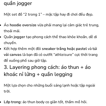
quần jogger
Một set đồ “2 trong 1” – mặc tập hay đi chơi đều đẹp.
Áo
hoodie oversize
vừa phải mang lại cảm giác trẻ trung,
thoải mái.
Quần
jogger
tạo phong cách thể thao khỏe khoắn, dễ di
chuyển.
Kết hợp thêm một đôi
sneaker trắng hoặc pastel
và
túi
vải canvas
là bạn đã có outfit “athleisure” cực thời trang
để xuống phố sau giờ tập.
3. Layering phong cách: áo thun + áo
khoác nỉ lửng + quần legging
Một lựa chọn cho những buổi sáng lạnh hoặc tập ngoài
trời.
Lớp trong:
áo thun body co giãn tốt, thấm mồ hôi.