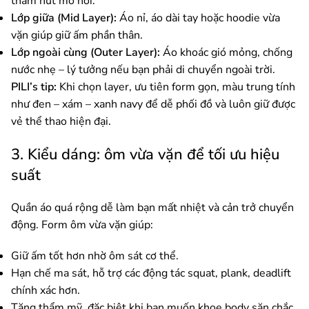
thấm hút mồ hôi.
Lớp giữa (Mid Layer):
Áo nỉ, áo dài tay hoặc hoodie vừa
vặn giúp giữ ấm phần thân.
Lớp ngoài cùng (Outer Layer):
Áo khoác gió mỏng, chống
nước nhẹ – lý tưởng nếu bạn phải di chuyển ngoài trời.
PILI’s tip:
Khi chọn layer, ưu tiên form gọn, màu trung tính
như đen – xám – xanh navy để dễ phối đồ và luôn giữ được
vẻ thể thao hiện đại.
3. Kiểu dáng: ôm vừa vặn để tối ưu hiệu
suất
Quần áo quá rộng dễ làm bạn mất nhiệt và cản trở chuyển
động. Form ôm vừa vặn giúp:
Giữ ấm tốt hơn nhờ ôm sát cơ thể.
Hạn chế ma sát, hỗ trợ các động tác squat, plank, deadlift
chính xác hơn.
Tăng thẩm mỹ, đặc biệt khi bạn muốn khoe body săn chắc