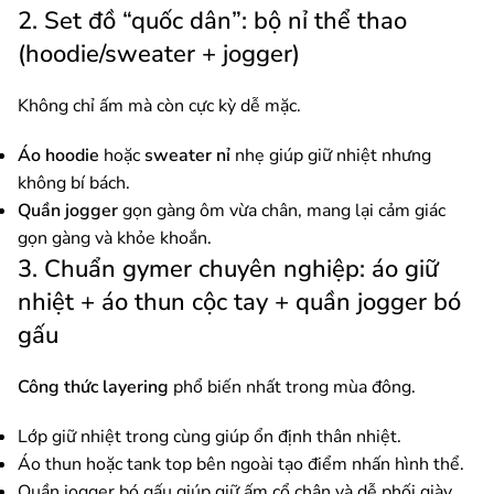
2. Set đồ “quốc dân”: bộ nỉ thể thao
(hoodie/sweater + jogger)
Không chỉ ấm mà còn cực kỳ dễ mặc.
Áo hoodie
hoặc
sweater nỉ
nhẹ giúp giữ nhiệt nhưng
không bí bách.
Quần jogger
gọn gàng ôm vừa chân, mang lại cảm giác
gọn gàng và khỏe khoắn.
3. Chuẩn gymer chuyên nghiệp: áo giữ
nhiệt + áo thun cộc tay + quần jogger bó
gấu
Công thức layering
phổ biến nhất trong mùa đông.
Lớp giữ nhiệt trong cùng giúp ổn định thân nhiệt.
Áo thun hoặc tank top bên ngoài tạo điểm nhấn hình thể.
Quần jogger bó gấu giúp giữ ấm cổ chân và dễ phối giày