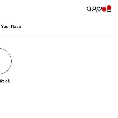
0
0
Your Race
ất cả