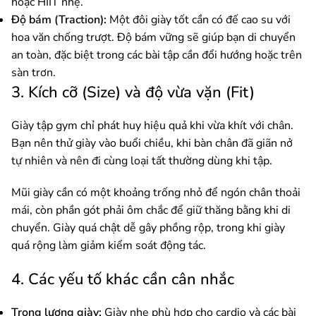
hoặc HIIT nhẹ.
Độ bám (Traction):
Một đôi giày tốt cần có đế cao su với
hoa văn chống trượt. Độ bám vững sẽ giúp bạn di chuyển
an toàn, đặc biệt trong các bài tập cần đổi hướng hoặc trên
sàn trơn.
3. Kích cỡ (Size) và độ vừa vặn (Fit)
Giày tập gym chỉ phát huy hiệu quả khi vừa khít với chân.
Bạn nên thử giày vào buổi chiều, khi bàn chân đã giãn nở
tự nhiên và nên đi cùng loại tất thường dùng khi tập.
Mũi giày cần có một khoảng trống nhỏ để ngón chân thoải
mái, còn phần gót phải ôm chắc để giữ thăng bằng khi di
chuyển. Giày quá chật dễ gây phồng rộp, trong khi giày
quá rộng làm giảm kiểm soát động tác.
4. Các yếu tố khác cần cân nhắc
Trọng lượng giày:
Giày nhẹ phù hợp cho cardio và các bài