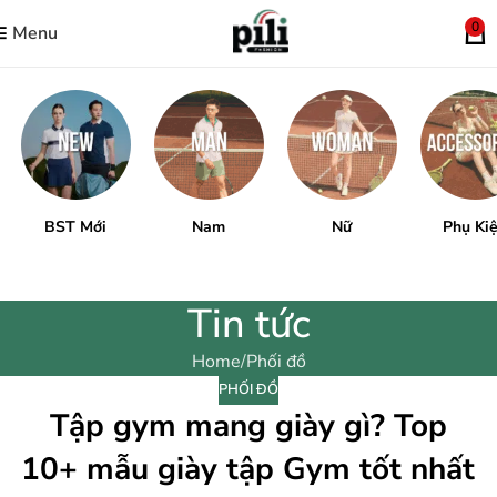
0
Menu
BST Mới
Nam
Nữ
Phụ Ki
Tin tức
Home
Phối đồ
PHỐI ĐỒ
Tập gym mang giày gì? Top
10+ mẫu giày tập Gym tốt nhất