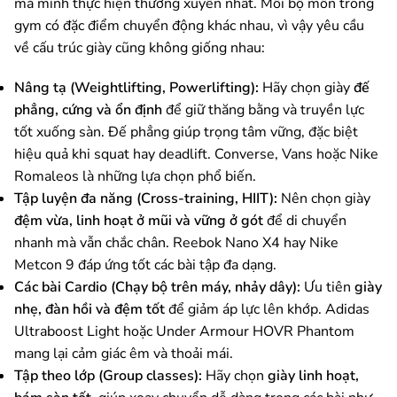
mà mình thực hiện thường xuyên nhất. Mỗi bộ môn trong
gym có đặc điểm chuyển động khác nhau, vì vậy yêu cầu
về cấu trúc giày cũng không giống nhau:
Nâng tạ (Weightlifting, Powerlifting):
Hãy chọn giày
đế
phẳng, cứng và ổn định
để giữ thăng bằng và truyền lực
tốt xuống sàn. Đế phẳng giúp trọng tâm vững, đặc biệt
hiệu quả khi squat hay deadlift. Converse, Vans hoặc Nike
Romaleos là những lựa chọn phổ biến.
Tập luyện đa năng (Cross-training, HIIT):
Nên chọn giày
đệm vừa, linh hoạt ở mũi và vững ở gót
để di chuyển
nhanh mà vẫn chắc chân. Reebok Nano X4 hay Nike
Metcon 9 đáp ứng tốt các bài tập đa dạng.
Các bài Cardio (Chạy bộ trên máy, nhảy dây):
Ưu tiên
giày
nhẹ, đàn hồi và đệm tốt
để giảm áp lực lên khớp. Adidas
Ultraboost Light hoặc Under Armour HOVR Phantom
mang lại cảm giác êm và thoải mái.
Tập theo lớp (Group classes):
Hãy chọn
giày linh hoạt,