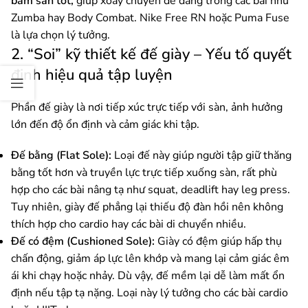
bám sàn tốt,
giúp xoay chuyển dễ dàng trong các bài như
Zumba hay Body Combat. Nike Free RN hoặc Puma Fuse
là lựa chọn lý tưởng.
2. “Soi” kỹ thiết kế đế giày – Yếu tố quyết
định hiệu quả tập luyện
Phần đế giày là nơi tiếp xúc trực tiếp với sàn, ảnh hưởng
lớn đến độ ổn định và cảm giác khi tập.
Đế bằng (Flat Sole):
Loại đế này giúp người tập giữ thăng
bằng tốt hơn và truyền lực trực tiếp xuống sàn, rất phù
hợp cho các bài nâng tạ như squat, deadlift hay leg press.
Tuy nhiên, giày đế phẳng lại thiếu độ đàn hồi nên không
thích hợp cho cardio hay các bài di chuyển nhiều.
Đế có đệm (Cushioned Sole):
Giày có đệm giúp hấp thụ
chấn động, giảm áp lực lên khớp và mang lại cảm giác êm
ái khi chạy hoặc nhảy. Dù vậy, đế mềm lại dễ làm mất ổn
định nếu tập tạ nặng. Loại này lý tưởng cho các bài cardio