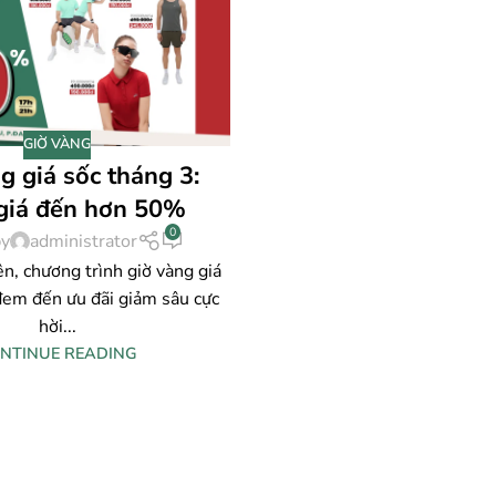
GIỜ VÀNG
g giá sốc tháng 3:
giá đến hơn 50%
0
by
administrator
ên, chương trình giờ vàng giá
đem đến ưu đãi giảm sâu cực
hời...
NTINUE READING