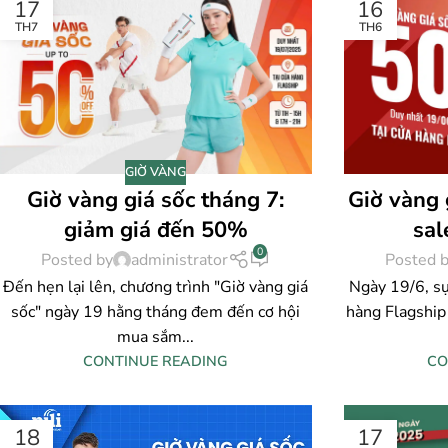
17
16
TH7
TH6
GIỜ VÀNG
Giờ vàng giá sốc tháng 7:
Giờ vàng 
giảm giá đến 50%
sal
0
Posted by
administrator
Posted 
Đến hẹn lại lên, chương trình "Giờ vàng giá
Ngày 19/6, sự 
sốc" ngày 19 hằng tháng đem đến cơ hội
hàng Flagship
mua sắm...
CONTINUE READING
CO
18
17