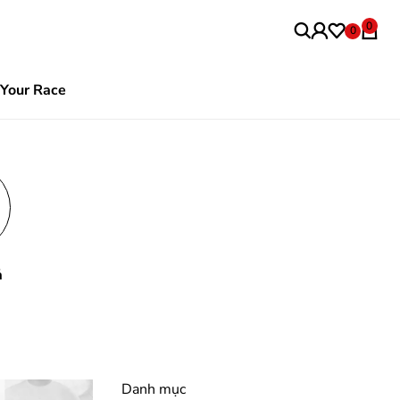
0
0
Your Race
ả
Danh mục