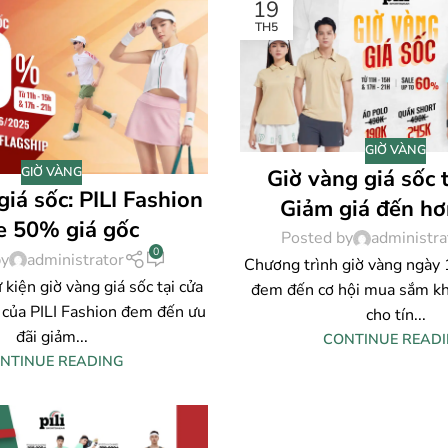
19
TH5
GIỜ VÀNG
GIỜ VÀNG
Giờ vàng giá sốc 
giá sốc: PILI Fashion
Giảm giá đến h
e 50% giá gốc
Posted by
administra
0
by
administrator
Chương trình giờ vàng ngày
kiện giờ vàng giá sốc tại cửa
đem đến cơ hội mua sắm kh
 của PILI Fashion đem đến ưu
cho tín...
đãi giảm...
CONTINUE READ
NTINUE READING