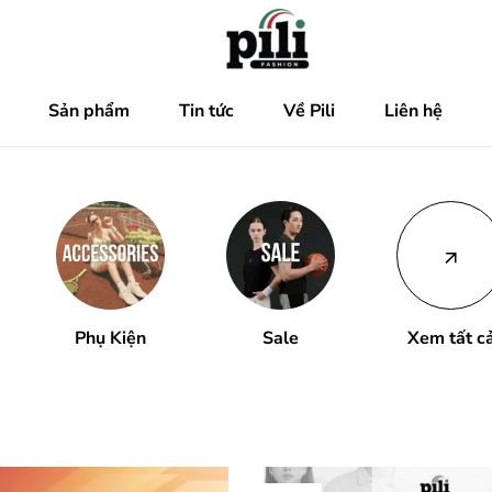
Sản phẩm
Tin tức
Về Pili
Liên hệ
Phụ Kiện
Sale
Xem tất c