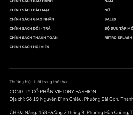
CHÍNH SÁCH BẢO HÀNH
NAM
CHÍNH SÁCH BẢO MẬT
NỮ
CHÍNH SÁCH GIAO NHẬN
SALES
CHÍNH SÁCH ĐỔI - TRẢ
BỘ SƯU TẬP MỚ
CHÍNH SÁCH THANH TOÁN
RETRO SPLASH
CHÍNH SÁCH HỘI VIÊN
Thương hiệu thời trang thể thao
CÔNG TY CỔ PHẦN VIETORY FASHION
Địa chỉ: Số 19 Nguyễn Đình Chiểu, Phường Sài Gòn, Thàn
CH Đà Nẵng: 458 Đường 2 tháng 9, Phường Hòa Cường, 
Điện thoại: 0868139899