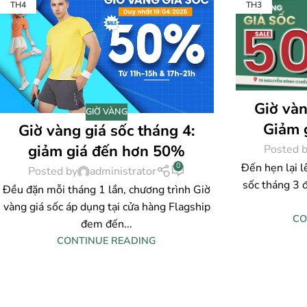
TH4
TH3
Giờ vàn
GIỜ VÀNG
Giảm 
Giờ vàng giá sốc tháng 4:
giảm giá đến hơn 50%
Posted 
Đến hẹn lại l
0
Posted by
administrator
sốc tháng 3 
Đều đặn mỗi tháng 1 lần, chương trình Giờ
vàng giá sốc áp dụng tại cửa hàng Flagship
CO
đem đến...
CONTINUE READING