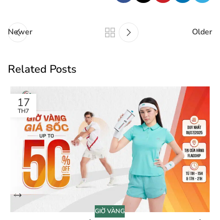
Newer
Older
Related Posts
17
TH7
GIỜ VÀNG