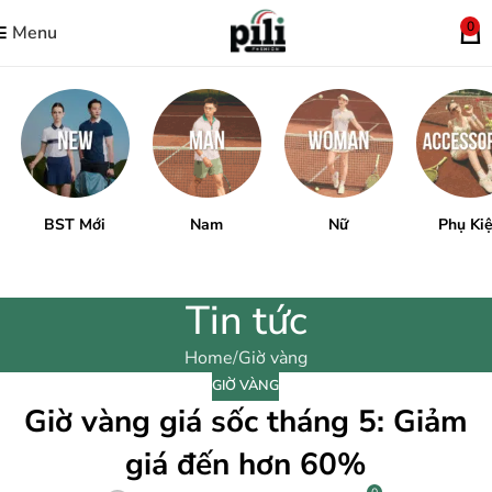
0
Menu
BST Mới
Nam
Nữ
Phụ Ki
Tin tức
Home
Giờ vàng
GIỜ VÀNG
Giờ vàng giá sốc tháng 5: Giảm
giá đến hơn 60%