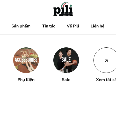
Sản phẩm
Tin tức
Về Pili
Liên hệ
Phụ Kiện
Sale
Xem tất c