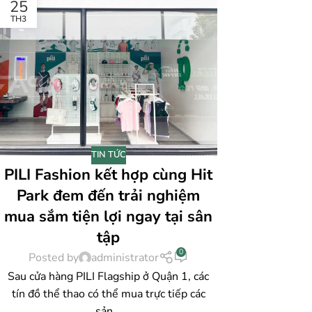
25
TH3
TIN TỨC
PILI Fashion kết hợp cùng Hit
Park đem đến trải nghiệm
mua sắm tiện lợi ngay tại sân
tập
0
Posted by
administrator
Sau cửa hàng PILI Flagship ở Quận 1, các
tín đồ thể thao có thể mua trực tiếp các
sản...