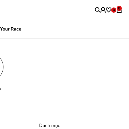
0
0
Your Race
ả
Danh mục