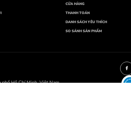
CỬA HÀNG
I
THANH TOÁN
DANH SÁCH YÊU THÍCH
SO SÁNH SẢN PHẨM
h phố Hồ Chí Minh, Việt Nam
Thành phố Đà Nẵng