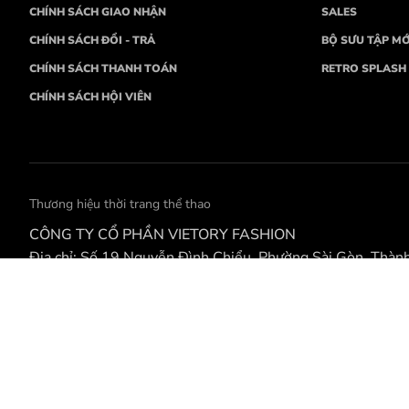
CHÍNH SÁCH GIAO NHẬN
SALES
CHÍNH SÁCH ĐỔI - TRẢ
BỘ SƯU TẬP MỚ
CHÍNH SÁCH THANH TOÁN
RETRO SPLASH
CHÍNH SÁCH HỘI VIÊN
Thương hiệu thời trang thể thao
CÔNG TY CỔ PHẦN VIETORY FASHION
Địa chỉ: Số 19 Nguyễn Đình Chiểu, Phường Sài Gòn, Thàn
CH Đà Nẵng: 458 Đường 2 tháng 9, Phường Hòa Cường, 
Điện thoại: 0868139899
Email: info@vietoryfashion.vn