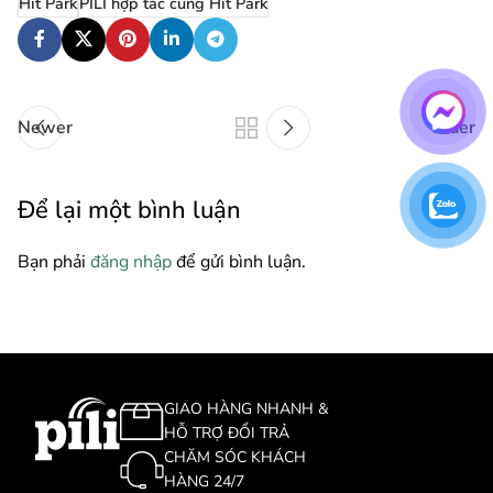
Hit Park
PILI hợp tác cùng Hit Park
Newer
Older
Để lại một bình luận
Bạn phải
đăng nhập
để gửi bình luận.
GIAO HÀNG NHANH &
HỖ TRỢ ĐỔI TRẢ
CHĂM SÓC KHÁCH
HÀNG 24/7