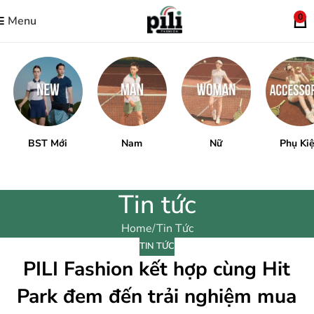
0
Menu
BST Mới
Nam
Nữ
Phụ Ki
Tin tức
Home
Tin Tức
TIN TỨC
PILI Fashion kết hợp cùng Hit
Park đem đến trải nghiệm mua