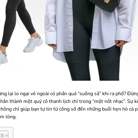
ưng lại lo ngại vẻ ngoài có phần quá “suồng sã” khi ra phố? Đừn
thân thành một quý cô thanh lịch chỉ trong “một nốt nhạc”. Sự k
hông chỉ giúp bạn tự tin từ công sở đến những buổi hẹn hò cà p
ằm lòng.