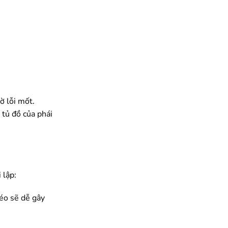
ờ lỗi mốt.
 tủ đồ của phái
 lập:
héo sẽ dễ gây