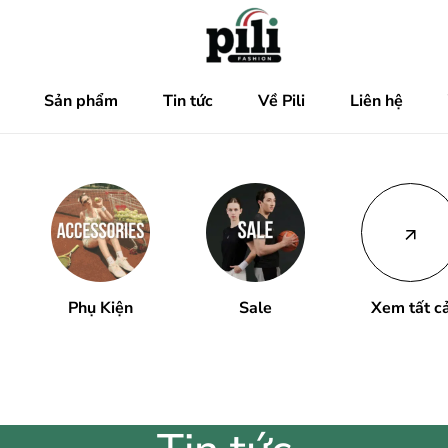
Sản phẩm
Tin tức
Về Pili
Liên hệ
Phụ Kiện
Sale
Xem tất c