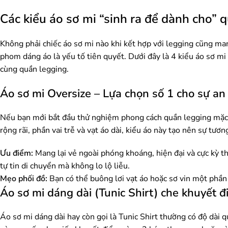
Các kiểu áo sơ mi “sinh ra để dành cho” 
Không phải chiếc áo sơ mi nào khi kết hợp với legging cũng man
phom dáng áo là yếu tố tiên quyết. Dưới đây là 4 kiểu áo sơ mi đ
cùng quần legging.
Áo sơ mi Oversize – Lựa chọn số 1 cho sự an 
Nếu bạn mới bắt đầu thử nghiệm phong cách quần legging mặc với
rộng rãi, phần vai trễ và vạt áo dài, kiểu áo này tạo nên sự tươ
Ưu điểm:
Mang lại vẻ ngoài phóng khoáng, hiện đại và cực kỳ th
tự tin di chuyển mà không lo lộ liễu.
Mẹo phối đồ:
Bạn có thể buông lơi vạt áo hoặc sơ vin một phần 
Áo sơ mi dáng dài (Tunic Shirt) che khuyết đ
Áo sơ mi dáng dài hay còn gọi là Tunic Shirt thường có độ dài 