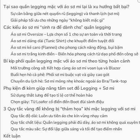
Tại sao quần legging mặc với áo sơ mi lại là xu hướng bất bại?
Sự cân bằng giữa nét quyến rũ (legging) và thanh lịch (sơ mi)
Giải pháp tối ưu cho những ngày “không biết mặc gì”
Các kiểu áo sơ mi “sinh ra để dành cho” quần legging
Áo sơ mi Oversize – Lựa chọn số 1 cho sự an toàn và thời trang
Áo sơ mi dáng dài (Tunic Shirt) che khuyết điểm tuyệt đối
Áo sơ mi kẻ caro (Flannel) cho phong cách năng động, bụi bặm
Áo sơ mi trắng kinh điển – Biến hóa phong cách từ dạo phố đến công sở
Bí kíp phối quần legging mặc với áo sơ mi theo từng hoàn cảnh
Môi trường công sở: Kết hợp cùng áo sơ mi voan lụa và Blazer
Buổi hẹn hò cà phê: Phối sơ mi buộc vạt và giày cao gót
Chuyến du lịch hè: Sơ mi mỏng nhẹ khoác ngoài áo Bra/Tank-top
Phụ kiện đi kèm giúp nâng tầm set đồ Legging + Sơ mi
Sử dụng thắt lưng để tạo tỉ lệ cơ thể hoàn hảo
Chọn giày: Từ Loafer cổ điển đến Boot đùi sành điệu
3 Quy tắc vàng để không bị “thảm họa” khi mặc legging với sơ mi
Quy tắc độ dài: Luôn ưu tiên áo che kín vùng nhạy cảm
Quy tắc chất liệu: Quần legging phải đủ dày, áo sơ mi không quá xuyên 
Quy tắc màu sắc: Sự đối lập giữa sáng và tối để tạo điểm nhấn
Kết luận