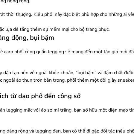
òng hông rộng.
ất thời thượng. Kiểu phối này đặc biệt phù hợp cho những ai yê
oặc lụa để tăng thêm sự mềm mại cho bộ trang phục.
năng động, bụi bặm
 kẻ caro phối cùng quần legging sẽ mang đến một làn gió mới đầ
 dày dặn tạo nên vẻ ngoài khỏe khoắn, “bụi bặm” và đậm chất đườ
c ngoài áo thun trơn bên trong, phối thêm một đôi giày sneake
ách từ dạo phố đến công sở
uần legging mặc với áo sơ mi trắng, bạn sở hữu một diện mạo tin
ng dáng rộng và legging đen, bạn có thể đi gặp đối tác (nếu ph