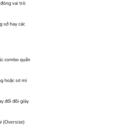
 đóng vai trò
g sở hay các
lúc combo quần
ng hoặc sơ mi
y đổi đôi giày
i (Oversize)