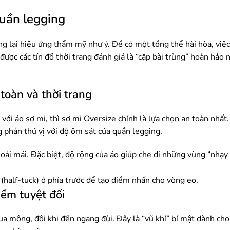
quần legging
g lại hiệu ứng thẩm mỹ như ý. Để có một tổng thể hài hòa, việc
ược các tín đồ thời trang đánh giá là “cặp bài trùng” hoàn hảo n
toàn và thời trang
 áo sơ mi, thì sơ mi Oversize chính là lựa chọn an toàn nhất. 
ng phản thú vị với độ ôm sát của quần legging.
oải mái. Đặc biệt, độ rộng của áo giúp che đi những vùng “nhạy
(half-tuck) ở phía trước để tạo điểm nhấn cho vòng eo.
iểm tuyệt đối
qua mông, đôi khi đến ngang đùi. Đây là “vũ khí” bí mật dành ch