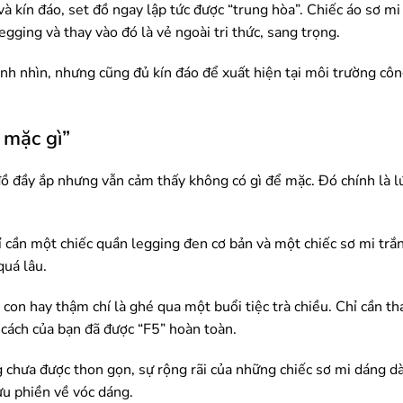
và kín đáo, set đồ ngay lập tức được “trung hòa”. Chiếc áo sơ mi
gging và thay vào đó là vẻ ngoài tri thức, sang trọng.
nh nhìn, nhưng cũng đủ kín đáo để xuất hiện tại môi trường côn
 mặc gì”
đồ đầy ắp nhưng vẫn cảm thấy không có gì để mặc. Đó chính là 
ỉ cần một chiếc quần legging đen cơ bản và một chiếc sơ mi trắ
uá lâu.
 con hay thậm chí là ghé qua một buổi tiệc trà chiều. Chỉ cần tha
cách của bạn đã được “F5” hoàn toàn.
chưa được thon gọn, sự rộng rãi của những chiếc sơ mi dáng dà
ưu phiền về vóc dáng.