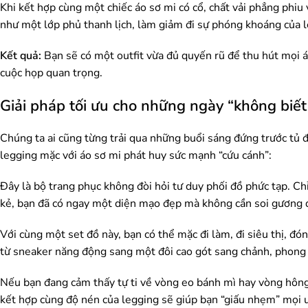
Khi kết hợp cùng một chiếc áo sơ mi có cổ, chất vải phẳng phiu 
như một lớp phủ thanh lịch, làm giảm đi sự phóng khoáng của le
Kết quả:
Bạn sẽ có một outfit vừa đủ quyến rũ để thu hút mọi á
cuộc họp quan trọng.
Giải pháp tối ưu cho những ngày “không biết
Chúng ta ai cũng từng trải qua những buổi sáng đứng trước tủ 
legging mặc với áo sơ mi phát huy sức mạnh “cứu cánh”:
Đây là bộ trang phục không đòi hỏi tư duy phối đồ phức tạp. Ch
kẻ, bạn đã có ngay một diện mạo đẹp mà không cần soi gương q
Với cùng một set đồ này, bạn có thể mặc đi làm, đi siêu thị, đón
từ sneaker năng động sang một đôi cao gót sang chảnh, phong 
Nếu bạn đang cảm thấy tự ti về vòng eo bánh mì hay vòng hông 
kết hợp cùng độ nén của legging sẽ giúp bạn “giấu nhẹm” mọi 