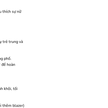
u thích sự nữ
y trẻ trung và
ng phố.
r để hoàn
h khôi, tối
ối thêm blazer)