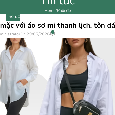
Tin tức
Home
Phối đồ
PHỐI ĐỒ
ặc với áo sơ mi thanh lịch, tôn d
0
ministrator
On 29/05/2026