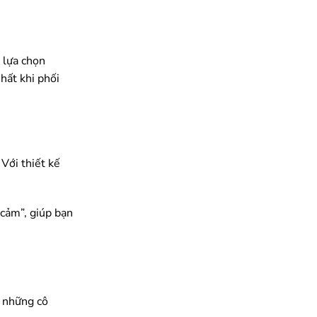
 lựa chọn
hất khi phối
Với thiết kế
 cảm”, giúp bạn
o những cô