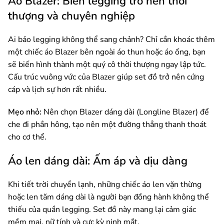
Áo Blazer: Biến legging trở nên thời
thượng và chuyên nghiệp
Ai bảo legging không thể sang chảnh? Chỉ cần khoác thêm
một chiếc áo Blazer bên ngoài áo thun hoặc áo ống, bạn
sẽ biến hình thành một quý cô thời thượng ngay lập tức.
Cấu trúc vuông vức của Blazer giúp set đồ trở nên cứng
cáp và lịch sự hơn rất nhiều.
Mẹo nhỏ:
Nên chọn Blazer dáng dài (Longline Blazer) để
che đi phần hông, tạo nên một đường thẳng thanh thoát
cho cơ thể.
Áo len dáng dài: Ấm áp và dịu dàng
Khi tiết trời chuyển lạnh, những chiếc áo len vặn thừng
hoặc len tăm dáng dài là người bạn đồng hành không thể
thiếu của quần legging. Set đồ này mang lại cảm giác
mềm mại, nữ tính và cực kỳ nịnh mắt.