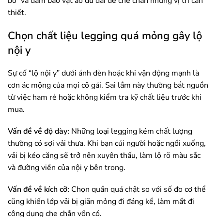
bó” và đảm bảo vạt áo đủ dài để che chắn những vị trí cần
thiết.
Chọn chất liệu legging quá mỏng gây lộ
nội y
Sự cố “lộ nội y” dưới ánh đèn hoặc khi vận động mạnh là
cơn ác mộng của mọi cô gái. Sai lầm này thường bắt nguồn
từ việc ham rẻ hoặc không kiểm tra kỹ chất liệu trước khi
mua.
Vấn đề về độ dày:
Những loại legging kém chất lượng
thường có sợi vải thưa. Khi bạn cúi người hoặc ngồi xuống,
vải bị kéo căng sẽ trở nên xuyên thấu, làm lộ rõ màu sắc
và đường viền của nội y bên trong.
Vấn đề về kích cỡ:
Chọn quần quá chật so với số đo cơ thể
cũng khiến lớp vải bị giãn mỏng đi đáng kể, làm mất đi
công dụng che chắn vốn có.