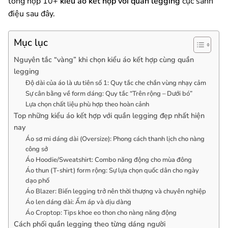
tổng hợp 10+
kiểu áo kết hợp với quần legging
cực sành
điệu sau đây.
Mục lục
Nguyên tắc “vàng” khi chọn kiểu áo kết hợp cùng quần
legging
Độ dài của áo là ưu tiên số 1: Quy tắc che chắn vùng nhạy cảm
Sự cân bằng về form dáng: Quy tắc “Trên rộng – Dưới bó”
Lựa chọn chất liệu phù hợp theo hoàn cảnh
Top những kiểu áo kết hợp với quần legging đẹp nhất hiện
nay
Áo sơ mi dáng dài (Oversize): Phong cách thanh lịch cho nàng
công sở
Áo Hoodie/Sweatshirt: Combo năng động cho mùa đông
Áo thun (T-shirt) form rộng: Sự lựa chọn quốc dân cho ngày
dạo phố
Áo Blazer: Biến legging trở nên thời thượng và chuyên nghiệp
Áo len dáng dài: Ấm áp và dịu dàng
Áo Croptop: Tips khoe eo thon cho nàng năng động
Cách phối quần legging theo từng dáng người