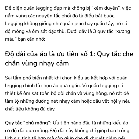
Để diện quần legging đẹp mà không bị “kém duyên”, việc
nắm vững các nguyên tắc phối đồ là điều bắt buộc.
Legging không giống như quần jean hay quần tây; nó có
độ mỏng và ôm sát đặc thù. Dưới đây là 3 quy tắc “xương
máu” bạn cần nhớ:
Độ dài của áo là ưu tiên số 1: Quy tắc che
chắn vùng nhạy cảm
Sai lầm phổ biến nhất khi chọn kiểu áo kết hợp với quần
legging chính là chọn áo quá ngắn. Vì quần legging có
thiết kế ôm sát toàn bộ đôi chân và vùng hông, nó rất dễ
làm lộ những đường nét nhạy cảm hoặc dấu vết nội y nếu
chất liệu không đủ dày.
Quy tắc “phủ mông”:
Ưu tiên hàng đầu là những kiểu áo
có độ dài qua mông. Độ dài này không chỉ giúp bạn trông
lịch sự, tinh tế hơn mà còn giúp che đi khuyết điểm nếu