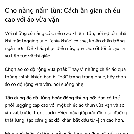
Cho nàng nấm lùn: Cách ăn gian chiều
cao với áo vừa vặn
Với những cô nàng có chiều cao khiêm tốn, nỗi sợ lớn nhất
khi mặc legging là bị “chia khúc” cơ thể, khiến chân trông
ngắn hơn. Để khắc phục điều này, quy tắc cốt lõi là tạo ra
sự liên tục về thị giác.
Chọn áo có độ rộng vừa phải:
Thay vì những chiếc áo quá
thùng thình khiến bạn bị “bơi” trong trang phục, hãy chọn
áo có độ rộng vừa vặn, hơi suông nhẹ.
Tận dụng độ dài lửng hoặc đóng thùng hờ:
Bạn có thể
phối legging cạp cao với một chiếc áo thun vừa vặn và sơ
vin vạt trước (front tuck). Điều này giúp xác định lại đường
thắt lưng, tạo cảm giác đôi chân bắt đầu từ vị trí cao hơn.
Mẹo nhỏ:
Hãy ưu tiên phối quần legging đen với giày cùng