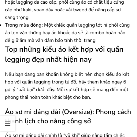
hoặc legging da cao cấp, phối cùng áo có chất liệu cứng
cáp như kaki, voan dày hoặc vải tweed để nâng cấp sự
sang trọng.
Trong mùa đông:
Một chiếc quần legging lót nỉ phối cùng
áo len vặn thừng hay áo khoác dạ sẽ là combo hoàn hảo
để giữ ấm mà vẫn đảm bảo tính thời trang.
Top những kiểu áo kết hợp với quần
legging đẹp nhất hiện nay
Nếu bạn đang băn khoăn không biết nên chọn kiểu áo kết
hợp với quần legging trong tủ đồ, hãy tham khảo ngay 6
gợi ý “bất bại” dưới đây. Mỗi sự kết hợp sẽ mang đến một
phong thái hoàn toàn khác biệt cho bạn.
Áo sơ mi dáng dài (Oversize): Phong cách
thanh lịch cho nàng công sở
Áo sơ mi dáng dài chính là “vũ khí” giúp nâng tầm chiếc