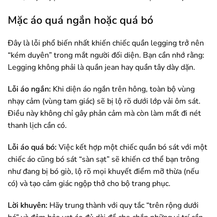
Mặc áo quá ngắn hoặc quá bó
Đây là lỗi phổ biến nhất khiến chiếc quần legging trở nên
“kém duyên” trong mắt người đối diện. Bạn cần nhớ rằng:
Legging không phải là quần jean hay quần tây dày dặn.
Lỗi áo ngắn:
Khi diện áo ngắn trên hông, toàn bộ vùng
nhạy cảm (vùng tam giác) sẽ bị lộ rõ dưới lớp vải ôm sát.
Điều này không chỉ gây phản cảm mà còn làm mất đi nét
thanh lịch cần có.
Lỗi áo quá bó:
Việc kết hợp một chiếc quần bó sát với một
chiếc áo cũng bó sát “sàn sạt” sẽ khiến cơ thể bạn trông
như đang bị bó giò, lộ rõ mọi khuyết điểm mỡ thừa (nếu
có) và tạo cảm giác ngộp thở cho bộ trang phục.
Lời khuyên:
Hãy trung thành với quy tắc “trên rộng dưới