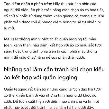
Tạo điểm nhấn ở phần trên:
Hãy thu hút ánh nhìn của
người đối diện lên phía trên bằng cách chọn áo có họa tiết,
cổ chữ V hoặc sử dụng thêm khăn quàng cổ, trang sức. Khi
phần trên được chú ý, nhược điểm hông to sẽ tự nhiên bị
lu mờ.
Màu sắc thông minh:
Một chiếc quần legging tối màu
(đen, xanh than, nâu đậm) kết hợp với áo có màu sắc tươi
sáng hoặc trung tính phía trên là cách phối màu thông
minh để giấu đi sự nặng nề của phần thân dưới.
Những sai lầm cần tránh khi chọn kiểu
áo kết hợp với quần legging
Quần legging rất tiện lợi nhưng cũng là “con dao hai lưỡi”
có thể khiến bạn rơi vào những tình huống dở khóc dở
cười. Để luôn xuất hiện với diện mạo chỉn chu và tinh tế
nhất, hãy tuyệt đối tránh hai sai lầm tai hại dưới đây: