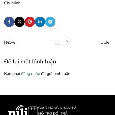
Chí Minh
Newer
Older
Để lại một bình luận
Bạn phải
đăng nhập
để gửi bình luận.
GIAO HÀNG NHANH &
HỖ TRỢ ĐỔI TRẢ