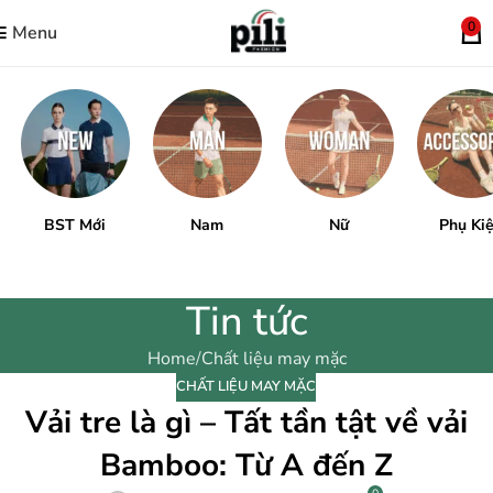
0
Menu
BST Mới
Nam
Nữ
Phụ Ki
Tin tức
Home
Chất liệu may mặc
CHẤT LIỆU MAY MẶC
Vải tre là gì – Tất tần tật về vải
Bamboo: Từ A đến Z