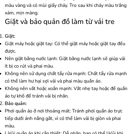
màu vàng và có mùi giấy cháy. Tro sau khi cháy màu trắng
xám, mịn màng.
Giặt và bảo quản đồ làm từ vải tre
Giặt:
Giặt máy hoặc giặt tay: Có thể giặt máy hoặc giặt tay đều
được.
Nên giặt bằng nước lạnh: Giặt bằng nước lạnh sẽ giúp vải
ít bị co rút và phai màu.
Không nên sử dụng chất tẩy rửa mạnh: Chất tẩy rửa mạnh
có thể làm hư hại sợi vải và phai màu quần áo.
Không nên vắt hoặc xoắn mạnh: Vắt nhẹ tay hoặc để quần
áo tự khô để tránh vải bị nhăn.
Bảo quản:
Phơi quần áo ở nơi thoáng mát: Tránh phơi quần áo trực
tiếp dưới ánh nắng gắt, vì có thể làm vải bị giòn và phai
màu.
Là/ủi quần áo khi cần thiết: Dễ nhăn, bạn có thể là/ủi khi