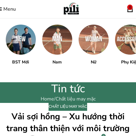
0
Menu
BST Mới
Nam
Nữ
Phụ Ki
Tin tức
Home
Chất liệu may mặc
CHẤT LIỆU MAY MẶC
Vải sợi hồng – Xu hướng thời
trang thân thiện với môi trường