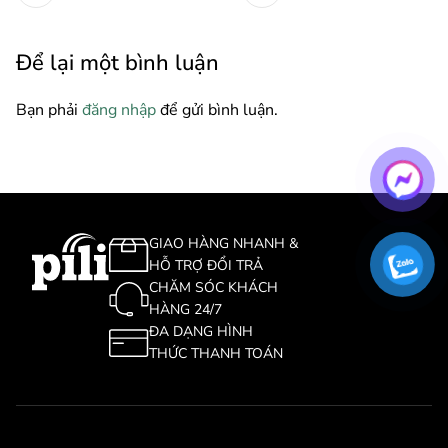
Để lại một bình luận
Bạn phải
đăng nhập
để gửi bình luận.
GIAO HÀNG NHANH &
HỖ TRỢ ĐỔI TRẢ
CHĂM SÓC KHÁCH
HÀNG 24/7
ĐA DẠNG HÌNH
THỨC THANH TOÁN