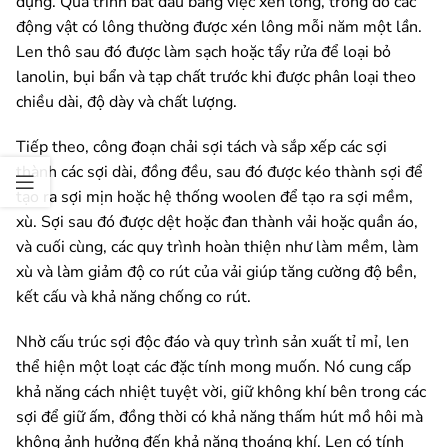
dụng. Quá trình bắt đầu bằng việc xén lông, trong đó các
động vật có lông thường được xén lông mỗi năm một lần.
Len thô sau đó được làm sạch hoặc tẩy rửa để loại bỏ
lanolin, bụi bẩn và tạp chất trước khi được phân loại theo
chiều dài, độ dày và chất lượng.
Tiếp theo, công đoạn chải sợi tách và sắp xếp các sợi
thành các sợi dài, đồng đều, sau đó được kéo thành sợi để
tạo ra sợi mịn hoặc hệ thống woolen để tạo ra sợi mềm,
xù. Sợi sau đó được dệt hoặc đan thành vải hoặc quần áo,
và cuối cùng, các quy trình hoàn thiện như làm mềm, làm
xù và làm giảm độ co rút của vải giúp tăng cường độ bền,
kết cấu và khả năng chống co rút.
Nhờ cấu trúc sợi độc đáo và quy trình sản xuất tỉ mỉ, len
thể hiện một loạt các đặc tính mong muốn. Nó cung cấp
khả năng cách nhiệt tuyệt vời, giữ không khí bên trong các
sợi để giữ ấm, đồng thời có khả năng thấm hút mồ hôi mà
không ảnh hưởng đến khả năng thoáng khí. Len có tính