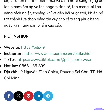
biệt. Từ len merino mềm mại và cashmere sang trọng đến
len alpaca ấm áp và len angora tinh tế, len mang lại khả
năng cách nhiệt, thoáng khí và đàn hồi vượt trội, khiến nó
trở thành lựa chọn đáng tin cậy cho cả trang phục hàng
ngày và những sản phẩm cao cấp.
PILI FASHION
Website:
https://pili.vn/
Instagram:
https://www.instagram.com/pilifashion
TikTok:
https://www.tiktok.com/@pili_sportswear
Hotline:
0868 139 899
Địa chỉ:
19 Nguyễn Đình Chiểu, Phường Sài Gòn, TP. Hồ
Chí Minh