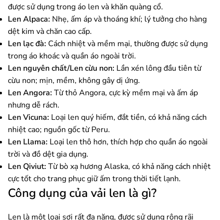
được sử dụng trong áo len và khăn quàng cổ.
Len Alpaca:
Nhẹ, ấm áp và thoáng khí; lý tưởng cho hàng
dệt kim và chăn cao cấp.
Len lạc đà:
Cách nhiệt và mềm mại, thường được sử dụng
trong áo khoác và quần áo ngoài trời.
Len nguyên chất/Len cừu non:
Lần xén lông đầu tiên từ
cừu non; mịn, mềm, không gây dị ứng.
Len Angora:
Từ thỏ Angora, cực kỳ mềm mại và ấm áp
nhưng dễ rách.
Len Vicuna:
Loại len quý hiếm, đắt tiền, có khả năng cách
nhiệt cao; nguồn gốc từ Peru.
Len Llama:
Loại len thô hơn, thích hợp cho quần áo ngoài
trời và đồ dệt gia dụng.
Len Qiviut:
Từ bò xạ hương Alaska, có khả năng cách nhiệt
cực tốt cho trang phục giữ ấm trong thời tiết lạnh.
Công dụng của vải len là gì?
Len là một loại sợi rất đa năng, được sử dụng rộng rãi