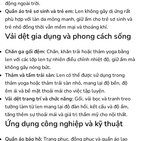
động ngoài trời.
Quần áo trẻ sơ sinh và trẻ em:
Len không gây dị ứng rất
phù hợp với làn da mỏng manh, giữ ấm cho trẻ sơ sinh và
trẻ nhỏ đồng thời vẫn mềm mại và thoáng khí.
Vải dệt gia dụng và phong cách sống
Chăn ga gối đệm:
Chăn, khăn trải hoặc thảm yoga bằng
len với các lớp len tự nhiên điều chỉnh nhiệt độ, giữ ấm mà
không gây nóng bức.
Thảm và tấm trải sàn:
Len có thể được sử dụng trong
thảm yoga hoặc thảm trải sàn nhỏ, mang lại độ bền, độ
êm ái và bề mặt thoải mái cho việc tập luyện.
Vải dệt trang trí và chức năng:
Gối, vải bọc và tranh treo
tường làm từ len mang lại độ đàn hồi, kết cấu và độ ấm,
tăng thêm sự thoải mái và giá trị thẩm mỹ cho nội thất.
Ứng dụng công nghiệp và kỹ thuật
Quần áo bảo hộ:
Trang phục, đồng phục và quần áo lao