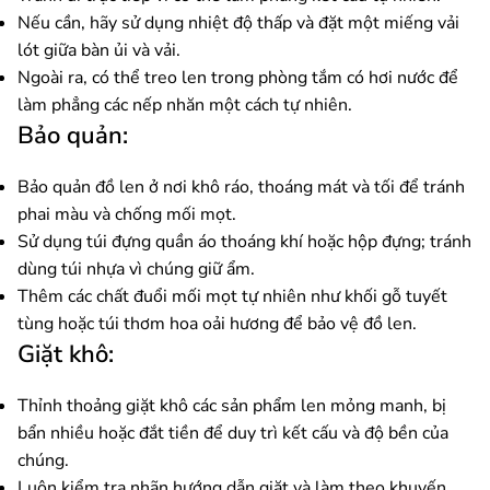
Nếu cần, hãy sử dụng nhiệt độ thấp và đặt một miếng vải
lót giữa bàn ủi và vải.
Ngoài ra, có thể treo len trong phòng tắm có hơi nước để
làm phẳng các nếp nhăn một cách tự nhiên.
Bảo quản:
Bảo quản đồ len ở nơi khô ráo, thoáng mát và tối để tránh
phai màu và chống mối mọt.
Sử dụng túi đựng quần áo thoáng khí hoặc hộp đựng; tránh
dùng túi nhựa vì chúng giữ ẩm.
Thêm các chất đuổi mối mọt tự nhiên như khối gỗ tuyết
tùng hoặc túi thơm hoa oải hương để bảo vệ đồ len.
Giặt khô:
Thỉnh thoảng giặt khô các sản phẩm len mỏng manh, bị
bẩn nhiều hoặc đắt tiền để duy trì kết cấu và độ bền của
chúng.
Luôn kiểm tra nhãn hướng dẫn giặt và làm theo khuyến