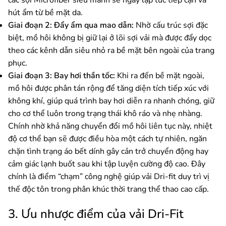
các sợi Microfiber siêu mảnh sẽ ngay lập tức tiếp cận và
hút ẩm từ bề mặt da.
Giai đoạn 2:
Đẩy ẩm qua mao dẫn:
Nhờ cấu trúc sợi đặc
biệt, mồ hôi không bị giữ lại ở lõi sợi vải mà được đẩy dọc
theo các kênh dẫn siêu nhỏ ra bề mặt bên ngoài của trang
phục.
Giai đoạn 3:
Bay hơi thần tốc:
Khi ra đến bề mặt ngoài,
mồ hôi được phân tán rộng để tăng diện tích tiếp xúc với
không khí, giúp quá trình bay hơi diễn ra nhanh chóng, giữ
cho cơ thể luôn trong trạng thái khô ráo và nhẹ nhàng.
Chính nhờ khả năng chuyển đổi mồ hôi liên tục này, nhiệt
độ cơ thể bạn sẽ được điều hòa một cách tự nhiên, ngăn
chặn tình trạng áo bết dính gây cản trở chuyển động hay
cảm giác lạnh buốt sau khi tập luyện cường độ cao. Đây
chính là điểm “chạm” công nghệ giúp vải Dri-fit duy trì vị
thế độc tôn trong phân khúc thời trang thể thao cao cấp.
3. Ưu nhược điểm của vải Dri-Fit