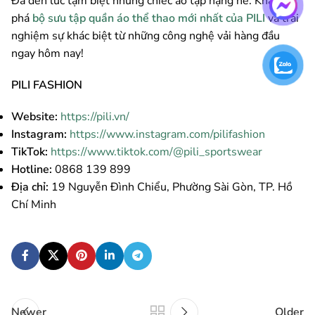
Đã đến lúc tạm biệt những chiếc áo tập nặng nề. Khám
phá
bộ sưu tập quần áo thể thao mới nhất của PILI
và trải
nghiệm sự khác biệt từ những công nghệ vải hàng đầu
ngay hôm nay!
PILI FASHION
Website:
https://pili.vn/
Instagram:
https://www.instagram.com/pilifashion
TikTok:
https://www.tiktok.com/@pili_sportswear
Hotline:
0868 139 899
Địa chỉ:
19 Nguyễn Đình Chiểu, Phường Sài Gòn, TP. Hồ
Chí Minh
Newer
Older