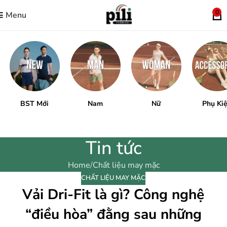
0
Menu
BST Mới
Nam
Nữ
Phụ Ki
Tin tức
Home
Chất liệu may mặc
CHẤT LIỆU MAY MẶC
Vải Dri-Fit là gì? Công nghệ
“điều hòa” đằng sau những