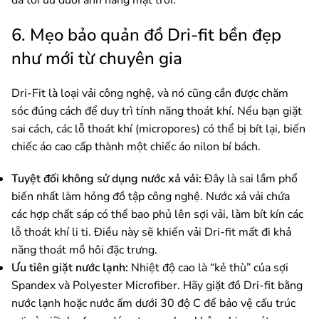
6. Mẹo bảo quản đồ Dri-fit bền đẹp
như mới từ chuyên gia
Dri-Fit là loại vải công nghệ, và nó cũng cần được chăm
sóc đúng cách để duy trì tính năng thoát khí. Nếu bạn giặt
sai cách, các lỗ thoát khí (micropores) có thể bị bít lại, biến
chiếc áo cao cấp thành một chiếc áo nilon bí bách.
Tuyệt đối không sử dụng nước xả vải:
Đây là sai lầm phổ
biến nhất làm hỏng đồ tập công nghệ. Nước xả vải chứa
các hợp chất sáp có thể bao phủ lên sợi vải, làm bít kín các
lỗ thoát khí li ti. Điều này sẽ khiến vải Dri-fit mất đi khả
năng thoát mồ hôi đặc trưng.
Ưu tiên giặt nước lạnh:
Nhiệt độ cao là “kẻ thù” của sợi
Spandex và Polyester Microfiber. Hãy giặt đồ Dri-fit bằng
nước lạnh hoặc nước ấm dưới 30 độ C để bảo vệ cấu trúc