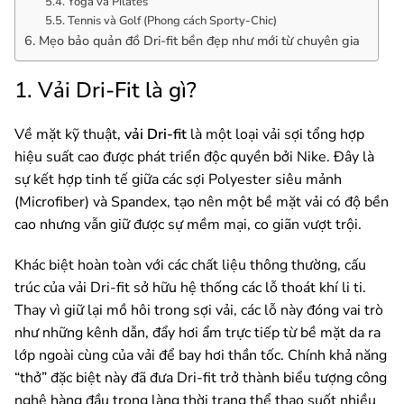
5.4. Yoga và Pilates
5.5. Tennis và Golf (Phong cách Sporty-Chic)
6. Mẹo bảo quản đồ Dri-fit bền đẹp như mới từ chuyên gia
1. Vải Dri-Fit là gì?
Về mặt kỹ thuật,
vải Dri-fit
là một loại vải sợi tổng hợp
hiệu suất cao được phát triển độc quyền bởi Nike. Đây là
sự kết hợp tinh tế giữa các sợi Polyester siêu mảnh
(Microfiber) và Spandex, tạo nên một bề mặt vải có độ bền
cao nhưng vẫn giữ được sự mềm mại, co giãn vượt trội.
Khác biệt hoàn toàn với các chất liệu thông thường, cấu
trúc của vải Dri-fit sở hữu hệ thống các lỗ thoát khí li ti.
Thay vì giữ lại mồ hôi trong sợi vải, các lỗ này đóng vai trò
như những kênh dẫn, đẩy hơi ẩm trực tiếp từ bề mặt da ra
lớp ngoài cùng của vải để bay hơi thần tốc. Chính khả năng
“thở” đặc biệt này đã đưa Dri-fit trở thành biểu tượng công
nghệ hàng đầu trong làng thời trang thể thao suốt nhiều