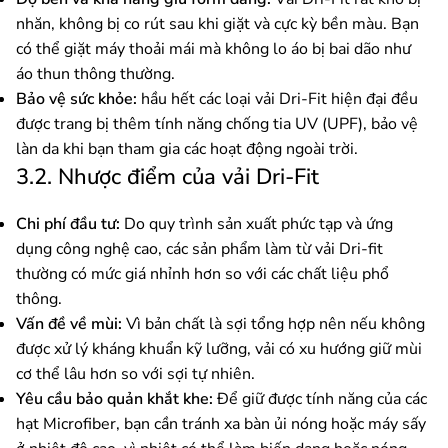
nhăn, không bị co rút sau khi giặt và cực kỳ bền màu. Bạn
có thể giặt máy thoải mái mà không lo áo bị bai dão như
áo thun thông thường.
Bảo vệ sức khỏe:
hầu hết các loại vải Dri-Fit hiện đại đều
được trang bị thêm tính năng chống tia UV (UPF), bảo vệ
làn da khi bạn tham gia các hoạt động ngoài trời.
3.2. Nhược điểm của vải Dri-Fit
Chi phí đầu tư:
Do quy trình sản xuất phức tạp và ứng
dụng công nghệ cao, các sản phẩm làm từ vải Dri-fit
thường có mức giá nhỉnh hơn so với các chất liệu phổ
thông.
Vấn đề về mùi:
Vì bản chất là sợi tổng hợp nên nếu không
được xử lý kháng khuẩn kỹ lưỡng, vải có xu hướng giữ mùi
cơ thể lâu hơn so với sợi tự nhiên.
Yêu cầu bảo quản khắt khe:
Để giữ được tính năng của các
hạt Microfiber, bạn cần tránh xa bàn ủi nóng hoặc máy sấy