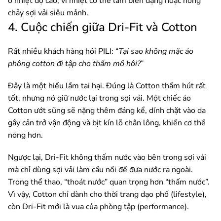
ở nhiệt độ cao, vì nhiệt có thể làm biến dạng hoặc nóng
chảy sợi vải siêu mảnh.
4. Cuộc chiến giữa Dri-Fit và Cotton
Rất nhiều khách hàng hỏi PILI: “
Tại sao không mặc áo
phông cotton đi tập cho thấm mồ hôi?
”
Đây là một hiểu lầm tai hại. Đúng là Cotton thấm hút rất
tốt, nhưng nó giữ nước lại trong sợi vải. Một chiếc áo
Cotton ướt sũng sẽ nặng thêm đáng kể, dính chặt vào da
gây cản trở vận động và bịt kín lỗ chân lông, khiến cơ thể
nóng hơn.
Ngược lại, Dri-Fit không thấm nước vào bên trong sợi vải
mà chỉ dùng sợi vải làm cầu nối để đưa nước ra ngoài.
Trong thể thao, “thoát nước” quan trọng hơn “thấm nước”.
Vì vậy, Cotton chỉ dành cho thời trang dạo phố (lifestyle),
còn Dri-Fit mới là vua của phòng tập (performance).