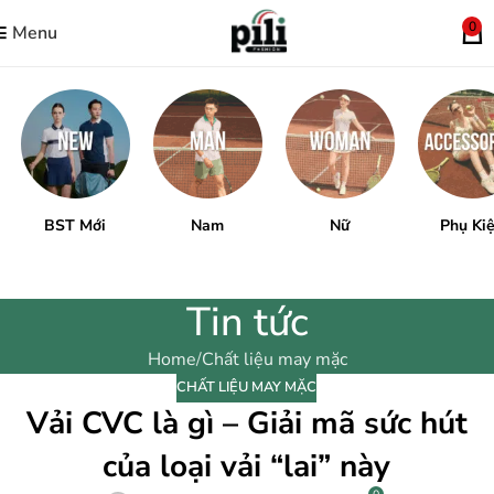
0
Menu
BST Mới
Nam
Nữ
Phụ Ki
Tin tức
Home
Chất liệu may mặc
CHẤT LIỆU MAY MẶC
Vải CVC là gì – Giải mã sức hút
của loại vải “lai” này