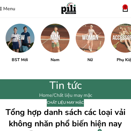
0
Menu
BST Mới
Nam
Nữ
Phụ Ki
Tin tức
Home
Chất liệu may mặc
CHẤT LIỆU MAY MẶC
Tổng hợp danh sách các loại vải
không nhăn phổ biến hiện nay