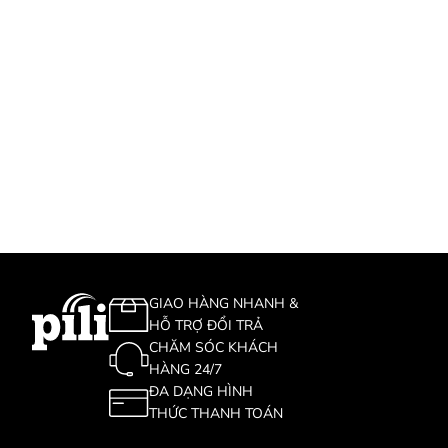
GIAO HÀNG NHANH &
HỖ TRỢ ĐỔI TRẢ
CHĂM SÓC KHÁCH
HÀNG 24/7
ĐA DẠNG HÌNH
THỨC THANH TOÁN