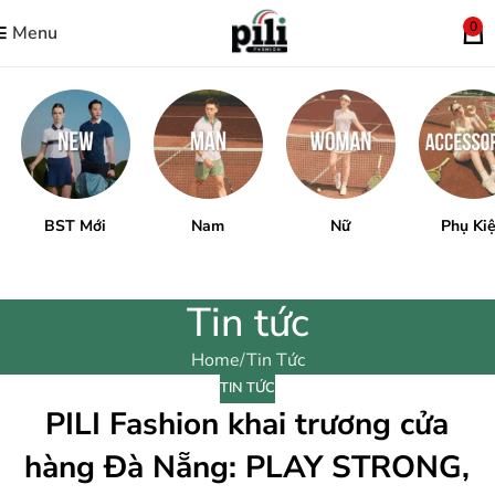
0
Menu
BST Mới
Nam
Nữ
Phụ Ki
Tin tức
Home
Tin Tức
TIN TỨC
PILI Fashion khai trương cửa
hàng Đà Nẵng: PLAY STRONG,