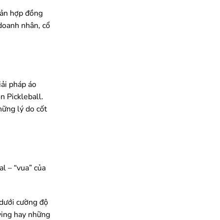
bản hợp đồng
doanh nhân, cổ
iải pháp áo
n Pickleball.
hững lý do cốt
l – “vua” của
 dưới cường độ
swing hay những