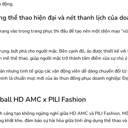
n động.
ang thể thao hiện đại và nét thanh lịch của d
 trang vào trong trang phục thi đấu để tạo nên một diện mạo “vừa
ung, bứt phá cho người mặc. Bên cạnh đó, áo được thiết kế với
mê thể thao, giúp người mặc trở thành tâm điểm của sự chú ý 
iản nhưng tinh tế giúp các vận động viên dễ dàng chuyển đổi từ
 chính là chuẩn mực mới của áo thun đồng phục doanh nghiệp: Đ
leball HD AMC x PILI Fashion
ình sáng tạo không ngừng nghỉ giữa HD AMC và PILI Fashion. Mỗ
ợng khắt khe, đảm bảo sự hài hòa giữa tính ứng dụng thể thao v