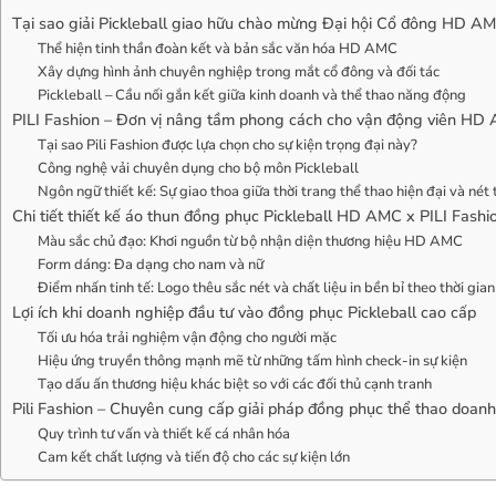
Tại sao giải Pickleball giao hữu chào mừng Đại hội Cổ đông HD AM
Thể hiện tinh thần đoàn kết và bản sắc văn hóa HD AMC
Xây dựng hình ảnh chuyên nghiệp trong mắt cổ đông và đối tác
Pickleball – Cầu nối gắn kết giữa kinh doanh và thể thao năng động
PILI Fashion – Đơn vị nâng tầm phong cách cho vận động viên HD
Tại sao Pili Fashion được lựa chọn cho sự kiện trọng đại này?
Công nghệ vải chuyên dụng cho bộ môn Pickleball
Ngôn ngữ thiết kế: Sự giao thoa giữa thời trang thể thao hiện đại và nét
Chi tiết thiết kế áo thun đồng phục Pickleball HD AMC x PILI Fashi
Màu sắc chủ đạo: Khơi nguồn từ bộ nhận diện thương hiệu HD AMC
Form dáng: Đa dạng cho nam và nữ
Điểm nhấn tinh tế: Logo thêu sắc nét và chất liệu in bền bỉ theo thời gian
Lợi ích khi doanh nghiệp đầu tư vào đồng phục Pickleball cao cấp
Tối ưu hóa trải nghiệm vận động cho người mặc
Hiệu ứng truyền thông mạnh mẽ từ những tấm hình check-in sự kiện
Tạo dấu ấn thương hiệu khác biệt so với các đối thủ cạnh tranh
Pili Fashion – Chuyên cung cấp giải pháp đồng phục thể thao doan
Quy trình tư vấn và thiết kế cá nhân hóa
Cam kết chất lượng và tiến độ cho các sự kiện lớn