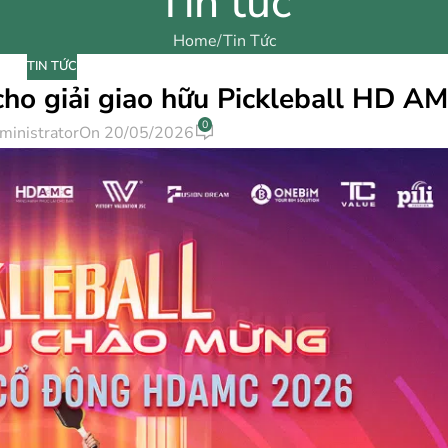
Tin tức
Home
Tin Tức
TIN TỨC
cho giải giao hữu Pickleball HD A
0
ministrator
On 20/05/2026