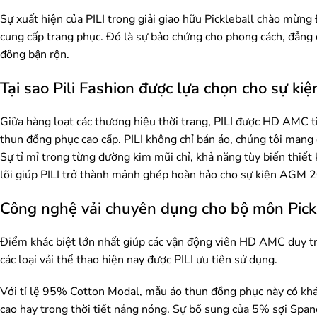
Sự xuất hiện của PILI trong giải giao hữu Pickleball chào m
cung cấp trang phục. Đó là sự bảo chứng cho phong cách, đẳng 
đông bận rộn.
Tại sao Pili Fashion được lựa chọn cho sự kiệ
Giữa hàng loạt các thương hiệu thời trang, PILI được HD AMC ti
thun đồng phục cao cấp. PILI không chỉ bán áo, chúng tôi mang 
Sự tỉ mỉ trong từng đường kim mũi chỉ, khả năng tùy biến thiết
lõi giúp PILI trở thành mảnh ghép hoàn hảo cho sự kiện AGM
Công nghệ vải chuyên dụng cho bộ môn Pick
Điểm khác biệt lớn nhất giúp các vận động viên HD AMC duy trì 
các loại vải thể thao hiện nay được PILI ưu tiên sử dụng.
Với tỉ lệ 95% Cotton Modal, mẫu áo thun đồng phục này có khả 
cao hay trong thời tiết nắng nóng. Sự bổ sung của 5% sợi Span