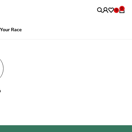
0
0
Your Race
ả