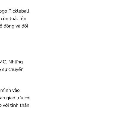
ogo Pickleball
 còn toát lên
cổ đông và đối
 AMC. Những
ho sự chuyển
a mình vào
an giao lưu cởi
 với tinh thần