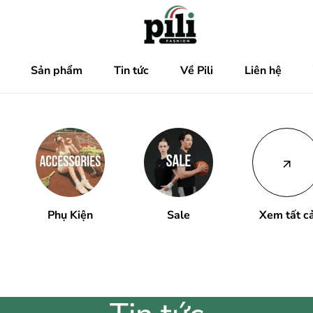
Sản phẩm
Tin tức
Về Pili
Liên hệ
Phụ Kiện
Sale
Xem tất c