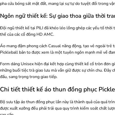
pha cứu bóng sát mặt đất, mang lại sự tự do tuyệt đối trong vậ
Ngôn ngữ thiết kế: Sự giao thoa giữa thời tr
Đội ngũ thiết kế tại PILI đã khéo léo lồng ghép các yếu tố thời
thế của các cổ đông HD AMC.
Áo mang đậm phong cách Casual năng động, tạo vẻ ngoài trẻ tr
Pickleball bản to được xem là một tuyên ngôn mạnh mẽ về đam 
Form dáng Unisex hiện đại kết hợp cùng thiết kế cổ tròn đơn g
những buổi tiệc trà giao lưu mà vẫn giữ được sự chỉn chu. Đây
đấu, sang trọng trong giao tiếp.
Chi tiết thiết kế áo thun đồng phục Pick
Bộ sưu tập áo thun đồng phục lần này là thành quả của quá tr
được xuất xưởng đều phải trải qua quy trình kiểm soát chất lư
cao cấp.