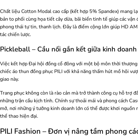
Chất liệu Cotton Modal cao cấp (kết hợp 5% Spandex) mang lại
bản to phối cùng họa tiết cây dừa, bãi biển tinh tế giúp các v
phong thái tự tin, thanh lịch. Đây là điểm cộng lớn giúp HD AM
tác chiến lược.
Pickleball – Cầu nối gắn kết giữa kinh doan
Việc kết hợp Đại hội đồng cổ đông với một bộ môn thời thượn
chiếc áo thun đồng phục PILI với khả năng thấm hút mồ hôi vượt
giao này.
Trang phục không còn là rào cản mà trở thành công cụ hỗ trợ đắ
những trận cầu kịch tính. Chính sự thoải mái và phong cách Casu
mở, nơi những ý tưởng kinh doanh lớn có thể được khơi nguồn ng
thể thao hiện đại.
PILI Fashion – Đơn vị nâng tầm phong c