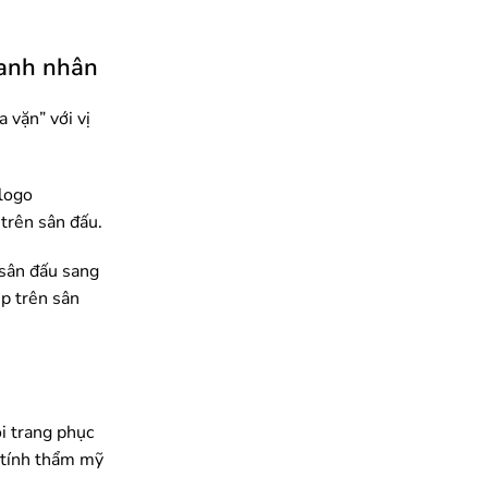
oanh nhân
 vặn” với vị
 logo
trên sân đấu.
 sân đấu sang
ẹp trên sân
i trang phục
à tính thẩm mỹ