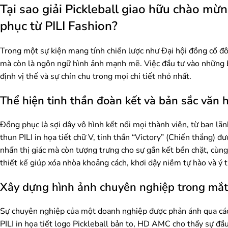
Tại sao giải Pickleball giao hữu chào m
phục từ PILI Fashion?
Trong một sự kiện mang tính chiến lược như Đại hội đồng cổ đ
mà còn là ngôn ngữ hình ảnh mạnh mẽ. Việc đầu tư vào những 
định vị thế và sự chỉn chu trong mọi chi tiết nhỏ nhất.
Thể hiện tinh thần đoàn kết và bản sắc vă
Đồng phục là sợi dây vô hình kết nối mọi thành viên, từ ban lã
thun PILI in họa tiết chữ V, tinh thần “Victory” (Chiến thắng) 
nhấn thị giác mà còn tượng trưng cho sự gắn kết bền chặt, cù
thiết kế giúp xóa nhòa khoảng cách, khơi dậy niềm tự hào và ý
Xây dựng hình ảnh chuyên nghiệp trong mắt 
Sự chuyên nghiệp của một doanh nghiệp được phản ánh qua cách
PILI in họa tiết logo Pickleball bản to, HD AMC cho thấy sự đầ