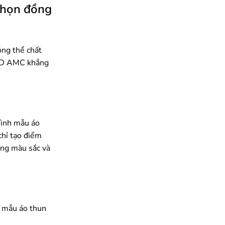
 chọn đồng
ộng thể chất
 HD AMC khẳng
 mình mẫu áo
chỉ tạo điểm
ong màu sắc và
n mẫu áo thun