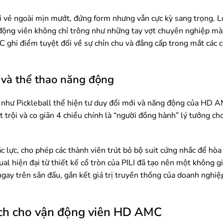
 vẻ ngoài mịn mướt, đứng form nhưng vẫn cực kỳ sang trọng. L
ận động viên không chỉ trông như những tay vợt chuyên nghiệp mà
C ghi điểm tuyệt đối về sự chỉn chu và đẳng cấp trong mắt các 
h và thể thao năng động
g như Pickleball thể hiện tư duy đổi mới và năng động của HD
 trội và co giãn 4 chiều chính là “người đồng hành” lý tưởng c
c lực, cho phép các thành viên trút bỏ bộ suit cứng nhắc để hò
al hiện đại từ thiết kế cổ tròn của PILI đã tạo nên một không gi
ay trên sân đấu, gắn kết giá trị truyền thống của doanh nghiệp
ách cho vận động viên HD AMC