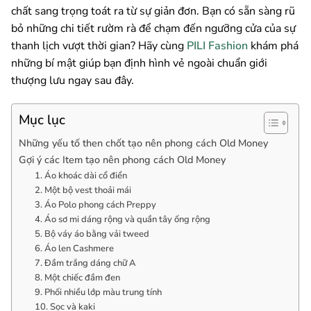
chất sang trọng toát ra từ sự giản đơn. Bạn có sẵn sàng rũ
bỏ những chi tiết rườm rà để chạm đến ngưỡng cửa của sự
thanh lịch vượt thời gian? Hãy cùng
PILI Fashion
khám phá
những bí mật giúp bạn định hình vẻ ngoài chuẩn giới
thượng lưu ngay sau đây.
Mục lục
Những yếu tố then chốt tạo nên phong cách Old Money
Gợi ý các Item tạo nên phong cách Old Money
1. Áo khoác dài cổ điển
2. Một bộ vest thoải mái
3. Áo Polo phong cách Preppy
4. Áo sơ mi dáng rộng và quần tây ống rộng
5. Bộ váy áo bằng vải tweed
6. Áo len Cashmere
7. Đầm trắng dáng chữ A
8. Một chiếc đầm đen
9. Phối nhiều lớp màu trung tính
10. Sọc và kaki