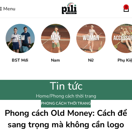
0
Menu
BST Mới
Nam
Nữ
Phụ Ki
Tin tức
Home
Phong cách thời trang
PHONG CÁCH THỜI TRANG
Phong cách Old Money: Cách để
sang trọng mà không cần logo