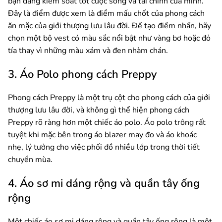
bạn đang kiểm soát tốt cuộc sống và tài chính của mình.
Đây là điểm được xem là điểm mấu chốt của phong cách
ăn mặc của giới thượng lưu lâu đời. Để tạo điểm nhấn, hãy
chọn một bộ vest có màu sắc nổi bật như vàng bơ hoặc đỏ
tía thay vì những màu xám và đen nhàm chán.
3. Áo Polo phong cách Preppy
Phong cách Preppy là một trụ cột cho phong cách của giới
thượng lưu lâu đời, và không gì thể hiện phong cách
Preppy rõ ràng hơn một chiếc áo polo. Áo polo trông rất
tuyệt khi mặc bên trong áo blazer may đo và áo khoác
nhẹ, lý tưởng cho việc phối đồ nhiều lớp trong thời tiết
chuyển mùa.
4. Áo sơ mi dáng rộng và quần tây ống
rộng
Một chiếc áo sơ mi dáng rộng và quần tây ống rộng là một