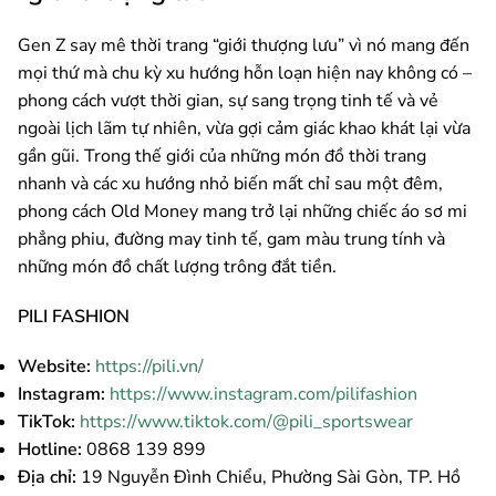
Gen Z say mê thời trang “giới thượng lưu” vì nó mang đến
mọi thứ mà chu kỳ xu hướng hỗn loạn hiện nay không có –
phong cách vượt thời gian, sự sang trọng tinh tế và vẻ
ngoài lịch lãm tự nhiên, vừa gợi cảm giác khao khát lại vừa
gần gũi. Trong thế giới của những món đồ thời trang
nhanh và các xu hướng nhỏ biến mất chỉ sau một đêm,
phong cách Old Money mang trở lại những chiếc áo sơ mi
phẳng phiu, đường may tinh tế, gam màu trung tính và
những món đồ chất lượng trông đắt tiền.
PILI FASHION
Website:
https://pili.vn/
Instagram:
https://www.instagram.com/pilifashion
TikTok:
https://www.tiktok.com/@pili_sportswear
Hotline:
0868 139 899
Địa chỉ:
19 Nguyễn Đình Chiểu, Phường Sài Gòn, TP. Hồ