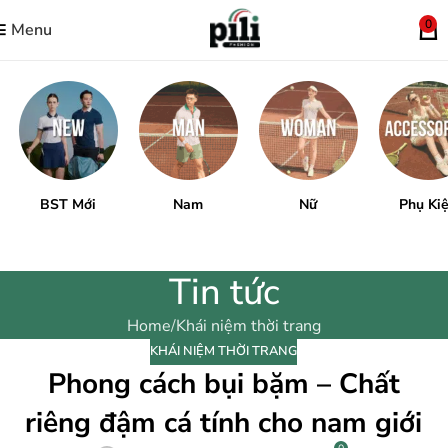
0
Menu
BST Mới
Nam
Nữ
Phụ Ki
Tin tức
Home
Khái niệm thời trang
KHÁI NIỆM THỜI TRANG
Phong cách bụi bặm – Chất
riêng đậm cá tính cho nam giới