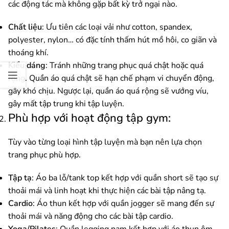
các động tác mà không gặp bất kỳ trở ngại nào.
Chất liệu
: Ưu tiên các loại vải như cotton, spandex,
polyester, nylon… có đặc tính thấm hút mồ hôi, co giãn và
thoáng khí.
Kiểu dáng
: Tránh những trang phục quá chật hoặc quá
rộng. Quần áo quá chật sẽ hạn chế phạm vi chuyển động,
gây khó chịu. Ngược lại, quần áo quá rộng sẽ vướng víu,
gây mất tập trung khi tập luyện.
Phù hợp với hoạt động tập gym:
Tùy vào từng loại hình tập luyện mà bạn nên lựa chọn
trang phục phù hợp.
Tập tạ
: Áo ba lỗ/tank top kết hợp với quần short sẽ tạo sự
thoải mái và linh hoạt khi thực hiện các bài tập nâng tạ.
Cardio
: Áo thun kết hợp với quần jogger sẽ mang đến sự
thoải mái và năng động cho các bài tập cardio.
Yoga/Pilates
: Quần legging nam kết hợp với áo thun ôm