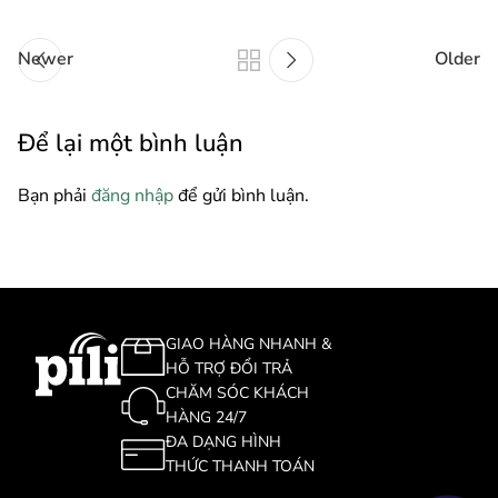
Newer
Older
Để lại một bình luận
Bạn phải
đăng nhập
để gửi bình luận.
GIAO HÀNG NHANH &
HỖ TRỢ ĐỔI TRẢ
CHĂM SÓC KHÁCH
HÀNG 24/7
ĐA DẠNG HÌNH
THỨC THANH TOÁN