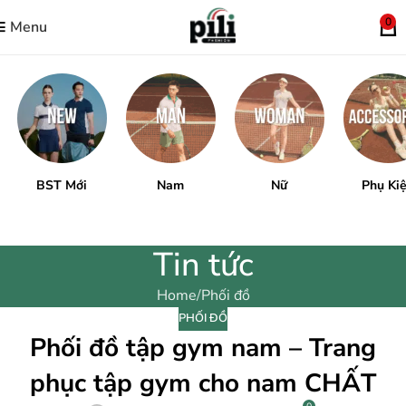
0
Menu
BST Mới
Nam
Nữ
Phụ Ki
Tin tức
Home
Phối đồ
PHỐI ĐỒ
Phối đồ tập gym nam – Trang
phục tập gym cho nam CHẤT