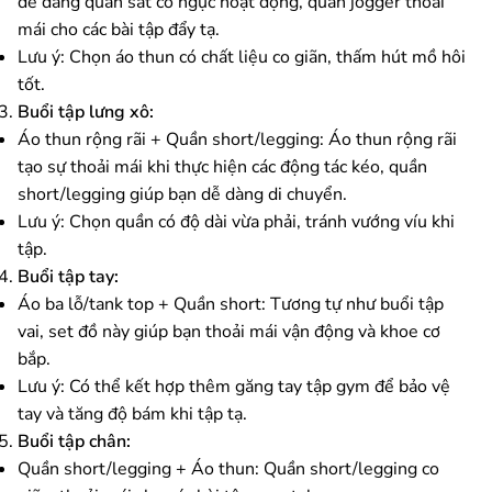
dễ dàng quan sát cơ ngực hoạt động, quần jogger thoải
mái cho các bài tập đẩy tạ.
Lưu ý: Chọn áo thun có chất liệu co giãn, thấm hút mồ hôi
tốt.
Buổi tập lưng xô:
Áo thun rộng rãi + Quần short/legging: Áo thun rộng rãi
tạo sự thoải mái khi thực hiện các động tác kéo, quần
short/legging giúp bạn dễ dàng di chuyển.
Lưu ý: Chọn quần có độ dài vừa phải, tránh vướng víu khi
tập.
Buổi tập tay:
Áo ba lỗ/tank top + Quần short: Tương tự như buổi tập
vai, set đồ này giúp bạn thoải mái vận động và khoe cơ
bắp.
Lưu ý: Có thể kết hợp thêm găng tay tập gym để bảo vệ
tay và tăng độ bám khi tập tạ.
Buổi tập chân:
Quần short/legging + Áo thun: Quần short/legging co