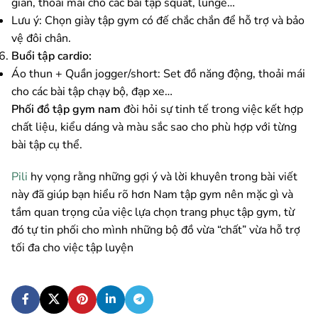
giãn, thoải mái cho các bài tập squat, lunge…
Lưu ý: Chọn giày tập gym có đế chắc chắn để hỗ trợ và bảo
vệ đôi chân.
Buổi tập cardio:
Áo thun + Quần jogger/short: Set đồ năng động, thoải mái
cho các bài tập chạy bộ, đạp xe…
Phối đồ tập gym nam
đòi hỏi sự tinh tế trong việc kết hợp
chất liệu, kiểu dáng và màu sắc sao cho phù hợp với từng
bài tập cụ thể.
Pili
hy vọng rằng những gợi ý và lời khuyên trong bài viết
này đã giúp bạn hiểu rõ hơn Nam tập gym nên mặc gì và
tầm quan trọng của việc lựa chọn trang phục tập gym, từ
đó tự tin phối cho mình những bộ đồ vừa “chất” vừa hỗ trợ
tối đa cho việc tập luyện