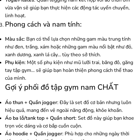
vừa vặn sẽ giúp bạn thực hiện các động tác uyển chuyển,
linh hoạt.
Phong cách và nam tính:
Màu sắc
: Bạn có thể lựa chọn những gam màu trung tính
như đen, trắng, xám hoặc những gam màu nổi bật như đỏ,
xanh dương, xanh lá cây… tùy theo sở thích.
Phụ kiện
: Một số phụ kiện như mũ lưỡi trai, băng đô, găng
tay tập gym… sẽ giúp bạn hoàn thiện phong cách thể thao
của mình.
Gợi ý phối đồ tập gym nam CHẤT
Áo thun + Quần jogger
: Đây là set đồ cơ bản nhưng luôn
hiệu quả, mang đến vẻ ngoài năng động, khỏe khoắn.
Áo ba lỗ/tank top + Quần short
: Set đồ này giúp bạn khoe
trọn vóc dáng và cơ bắp cuồn cuộn.
Áo hoodie + Quần jogger
: Phù hợp cho những ngày thời