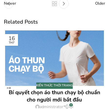
Newer
Older
Related Posts
16
TH7
KIẾN THỨC THỜI TRANG
Bí quyết chọn áo thun chạy bộ chuẩn
cho người mới bắt đầu
0
administrator