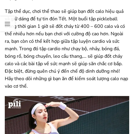
Tập thể dục, chơi thể thao sẽ giúp bạn đốt calo hiệu quả
và giữ dáng để tự tin đón Tết. Một buổi tập pickleball
trong thời gian 1 giờ sẽ đốt cháy từ 400 – 600 calo và có
thể nhiều hơn nếu bạn chơi với cường độ cao hơn. Ngoài
ra, bạn còn có thể kết hợp giữa tập luyện cardio và sức
mạnh. Trong đó tập cardio như chạy bộ, nhảy, bóng đá,
bóng rổ, bóng chuyền, leo cầu thang,… sẽ giúp đốt cháy
calo và các bài tập về sức mạnh sẽ giúp săn chắc cơ bắp.
Đặc biệt, đừng quên chú ý đến chế độ dinh dưỡng nhé!
Hãy theo dõi những gì bạn ăn để kiểm soát lượng calo nạp
vào cơ thể.