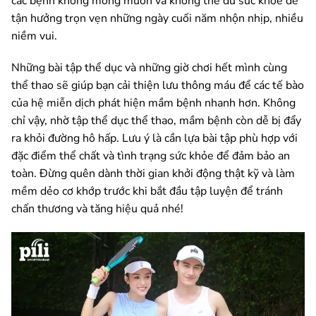
các bệnh không mong muốn và không thể đủ sức khỏe để
tận hưởng trọn vẹn những ngày cuối năm nhộn nhịp, nhiều
niềm vui.
Những bài tập thể dục và những giờ chơi hết mình cùng
thể thao sẽ giúp bạn cải thiện lưu thông máu để các tế bào
của hệ miễn dịch phát hiện mầm bệnh nhanh hơn. Không
chỉ vậy, nhờ tập thể dục thể thao, mầm bệnh còn dễ bị đẩy
ra khỏi đường hô hấp. Lưu ý là cần lựa bài tập phù hợp với
đặc điểm thể chất và tình trạng sức khỏe để đảm bảo an
toàn. Đừng quên dành thời gian khởi động thật kỹ và làm
mềm dẻo cơ khớp trước khi bắt đầu tập luyện để tránh
chấn thương và tăng hiệu quả nhé!