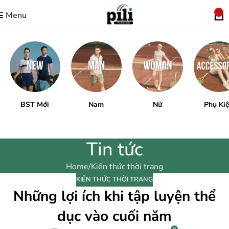
0
Menu
BST Mới
Nam
Nữ
Phụ Ki
Tin tức
Home
Kiến thức thời trang
KIẾN THỨC THỜI TRANG
Những lợi ích khi tập luyện thể
dục vào cuối năm