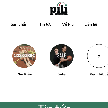
Sản phẩm
Tin tức
Về Pili
Liên hệ
Phụ Kiện
Sale
Xem tất c