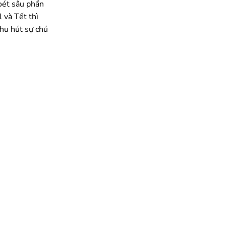
hoét sâu phần
 và Tết thì
hu hút sự chú