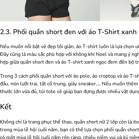
2.3. Phối quần short đen với áo T-Shirt xanh
Nếu muốn nổi bật vẻ đẹp tối giản, áo T-shirt luôn là lựa chọn 
Đây cũng là màu sắc phù hợp với không khí Noel và mang ý nghĩ
hợp giữa quần short đen và áo T-shirt xanh ngọc đem đến bộ tra
Trong 3 cách phối quần short với áo polo, áo croptop và áo T-s
đầu, nón lưỡi trai, tất cổ trung, giày sneaker,… Nếu muốn thêm
thước lớn vừa đủ, túi tote sẽ giúp bạn đựng được nhiều vật dụng
Kết
Không chỉ là trang phục thể thao, quần short nữ 2 lớp còn là it
trong mùa lễ hội cuối năm, bạn có thể lựa chọn phối quần shor
có một mùa lễ hội cuối năm rộn ràng, nhiều niềm vui và kỷ niệm