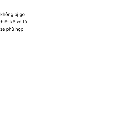
 không bị gò
hiết kế xẻ tà
ize phù hợp