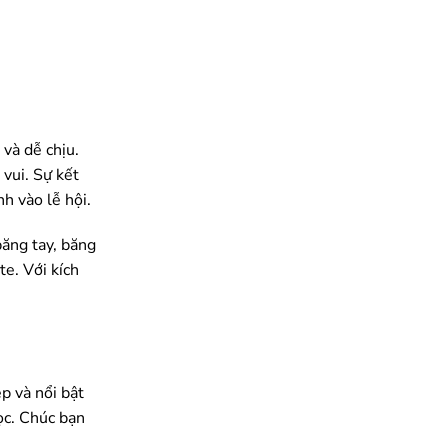
 và dễ chịu.
vui. Sự kết
h vào lễ hội.
băng tay, băng
te. Với kích
p và nổi bật
ọc. Chúc bạn