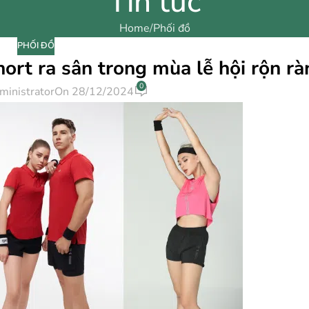
Tin tức
Home
Phối đồ
PHỐI ĐỒ
ort ra sân trong mùa lễ hội rộn rà
0
ministrator
On 28/12/2024