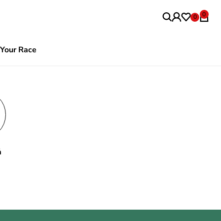
0
0
Your Race
ả