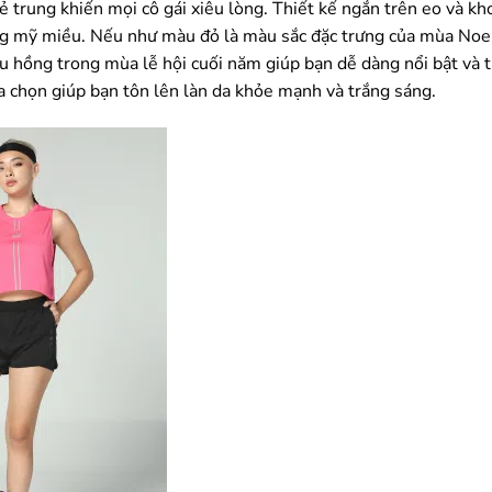
ẻ trung khiến mọi cô gái xiêu lòng. Thiết kế ngắn trên eo và k
áng mỹ miều. Nếu như màu đỏ là màu sắc đặc trưng của mùa Noel
 hồng trong mùa lễ hội cuối năm giúp bạn dễ dàng nổi bật và t
a chọn giúp bạn tôn lên làn da khỏe mạnh và trắng sáng.