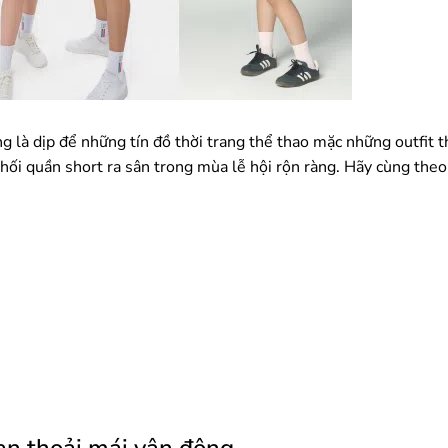
g là dịp để những tín đồ thời trang thể thao mặc những outfit 
phối quần short ra sân trong mùa lễ hội rộn ràng. Hãy cùng theo 
ạn thoải mái vận động