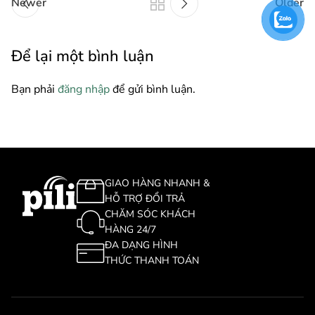
Newer
Older
Để lại một bình luận
Bạn phải
đăng nhập
để gửi bình luận.
GIAO HÀNG NHANH &
HỖ TRỢ ĐỔI TRẢ
CHĂM SÓC KHÁCH
HÀNG 24/7
ĐA DẠNG HÌNH
THỨC THANH TOÁN