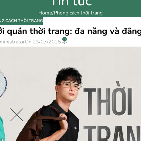
Tin tức
Home
Phong cách thời trang
G CÁCH THỜI TRANG
ới quần thời trang: đa năng và đẳn
0
ministrator
On 23/07/2025