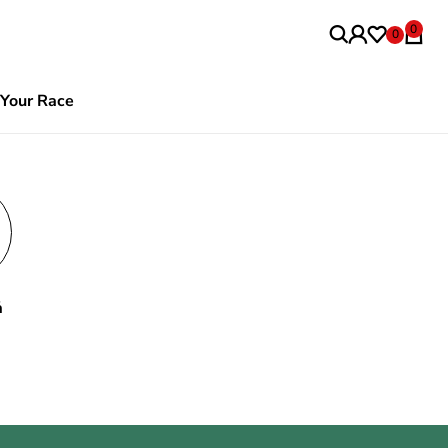
0
0
Your Race
ả