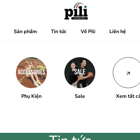
Sản phẩm
Tin tức
Về Pili
Liên hệ
Phụ Kiện
Sale
Xem tất c