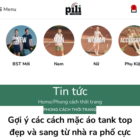
0
Menu
BST Mới
Nam
Nữ
Phụ Ki
Tin tức
Home
Phong cách thời trang
PHONG CÁCH THỜI TRANG
Gợi ý các cách mặc áo tank top
đẹp và sang từ nhà ra phố cực