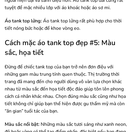
ngoài hiện đại và sành điệu hơn. Áo tank top dài cũng rất
tuyệt để mặc nhiều lớp với áo khoác hoặc áo sơ mi.
Áo tank top lửng:
Áo tank top lửng rất phù hợp cho thời
tiết nóng bức hoặc để khoe vòng eo.
Cách mặc áo tank top đẹp #5: Màu
sắc, họa tiết
Đừng để chiếc tank top của bạn trở nên đơn điệu với
những gam màu trung tính quen thuộc. Thị trường thời
trang đã mang đến cho người dùng vô vàn lựa chọn khác
nhau từ màu sắc đến họa tiết độc đáo giúp tôn lên phong
cách cá nhân khác nhau. Chọn đúng màu sắc cũng như họa
tiết không chỉ giúp bạn thể hiện được gu thẩm mỹ mà còn
“ăn gian” tuổi tác của bạn.
Màu sắc nổi bật:
Những màu sắc tươi sáng như xanh neon,
đỏ hoặc vàng có thể tạo điểm nhấn, đặc biệt nếu bạn đang