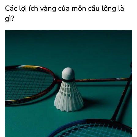
Các lợi ích vàng của môn cầu lông là
gì?