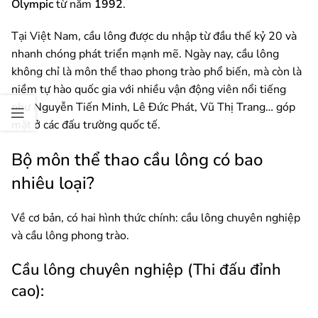
Olympic
từ năm
1992
.
Tại Việt Nam, cầu lông được du nhập từ đầu thế kỷ 20 và
nhanh chóng phát triển mạnh mẽ. Ngày nay, cầu lông
không chỉ là môn thể thao phong trào phổ biến, mà còn là
niềm tự hào quốc gia với nhiều vận động viên nổi tiếng
như Nguyễn Tiến Minh, Lê Đức Phát, Vũ Thị Trang… góp
mặt ở các đấu trường quốc tế.
Bộ môn thể thao cầu lông có bao
nhiêu loại?
Về cơ bản, có hai hình thức chính: cầu lông chuyên nghiệp
và cầu lông phong trào.
Cầu lông chuyên nghiệp (Thi đấu đỉnh
cao):