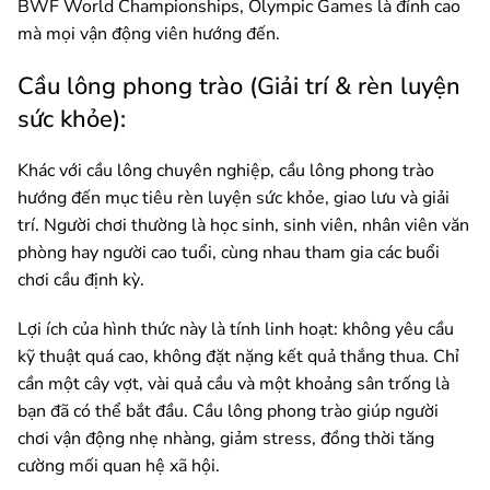
BWF World Championships, Olympic Games là đỉnh cao
mà mọi vận động viên hướng đến.
Cầu lông phong trào (Giải trí & rèn luyện
sức khỏe):
Khác với cầu lông chuyên nghiệp, cầu lông phong trào
hướng đến mục tiêu rèn luyện sức khỏe, giao lưu và giải
trí. Người chơi thường là học sinh, sinh viên, nhân viên văn
phòng hay người cao tuổi, cùng nhau tham gia các buổi
chơi cầu định kỳ.
Lợi ích của hình thức này là tính linh hoạt: không yêu cầu
kỹ thuật quá cao, không đặt nặng kết quả thắng thua. Chỉ
cần một cây vợt, vài quả cầu và một khoảng sân trống là
bạn đã có thể bắt đầu. Cầu lông phong trào giúp người
chơi vận động nhẹ nhàng, giảm stress, đồng thời tăng
cường mối quan hệ xã hội.