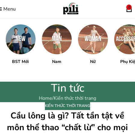
0
Menu
BST Mới
Nam
Nữ
Phụ Ki
Tin tức
Home
Kiến thức thời trang
KIẾN THỨC THỜI TRANG
Cầu lông là gì? Tất tần tật về
môn thể thao “chất lừ” cho mọi