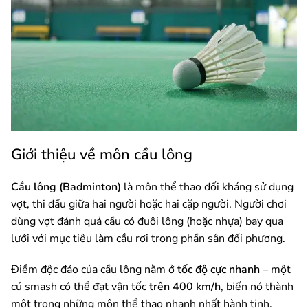
Giới thiệu về môn cầu lông
Cầu lông (Badminton)
là môn thể thao đối kháng sử dụng
vợt, thi đấu giữa hai người hoặc hai cặp người. Người chơi
dùng vợt đánh quả cầu có đuôi lông (hoặc nhựa) bay qua
lưới với mục tiêu làm cầu rơi trong phần sân đối phương.
Điểm độc đáo của cầu lông nằm ở
tốc độ cực nhanh
– một
cú smash có thể đạt vận tốc
trên 400 km/h
, biến nó thành
một trong những môn thể thao nhanh nhất hành tinh.