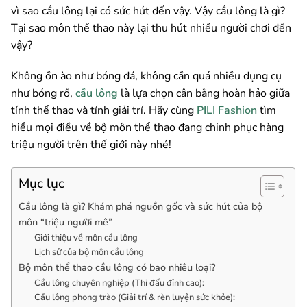
vì sao cầu lông lại có sức hút đến vậy. Vậy cầu lông là gì?
Tại sao môn thể thao này lại thu hút nhiều người chơi đến
vậy?
Không ồn ào như bóng đá, không cần quá nhiều dụng cụ
như bóng rổ,
cầu lông
là lựa chọn cân bằng hoàn hảo giữa
tính thể thao và tính giải trí. Hãy cùng
PILI Fashion
tìm
hiểu mọi điều về bộ môn thể thao đang chinh phục hàng
triệu người trên thế giới này nhé!
Mục lục
Cầu lông là gì? Khám phá nguồn gốc và sức hút của bộ
môn “triệu người mê”
Giới thiệu về môn cầu lông
Lịch sử của bộ môn cầu lông
Bộ môn thể thao cầu lông có bao nhiêu loại?
Cầu lông chuyên nghiệp (Thi đấu đỉnh cao):
Cầu lông phong trào (Giải trí & rèn luyện sức khỏe):