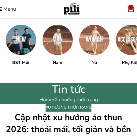
0
Menu
BST Mới
Nam
Nữ
Phụ Ki
Tin tức
Home
Xu hướng thời trang
XU HƯỚNG THỜI TRANG
Cập nhật xu hướng áo thun
2026: thoải mái, tối giản và bền