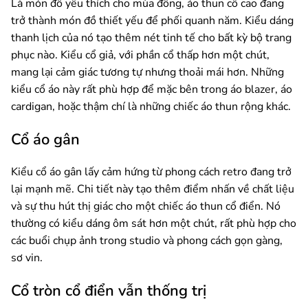
Là món đồ yêu thích cho mùa đông, áo thun cổ cao đang
trở thành món đồ thiết yếu để phối quanh năm. Kiểu dáng
thanh lịch của nó tạo thêm nét tinh tế cho bất kỳ bộ trang
phục nào. Kiểu cổ giả, với phần cổ thấp hơn một chút,
mang lại cảm giác tương tự nhưng thoải mái hơn. Những
kiểu cổ áo này rất phù hợp để mặc bên trong áo blazer, áo
cardigan, hoặc thậm chí là những chiếc áo thun rộng khác.
Cổ áo gân
Kiểu cổ áo gân lấy cảm hứng từ phong cách retro đang trở
lại mạnh mẽ. Chi tiết này tạo thêm điểm nhấn về chất liệu
và sự thu hút thị giác cho một chiếc áo thun cổ điển. Nó
thường có kiểu dáng ôm sát hơn một chút, rất phù hợp cho
các buổi chụp ảnh trong studio và phong cách gọn gàng,
sơ vin.
Cổ tròn cổ điển vẫn thống trị