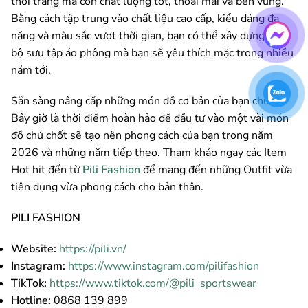
thời trang mà còn chất lượng tốt, thoải mái và bền vững.
Bằng cách tập trung vào chất liệu cao cấp, kiểu dáng đa
năng và màu sắc vượt thời gian, bạn có thể xây dựng một
bộ sưu tập áo phông mà bạn sẽ yêu thích mặc trong nhiều
năm tới.
Sẵn sàng nâng cấp những món đồ cơ bản của bạn chưa?
Bây giờ là thời điểm hoàn hảo để đầu tư vào một vài món
đồ chủ chốt sẽ tạo nên phong cách của bạn trong năm
2026 và những năm tiếp theo.
Tham khảo ngay các Item
Hot hit đến từ
Pili Fashion
để mang đến những Outfit vừa
tiện dụng vừa phong cách cho bản thân.
PILI FASHION
Website:
https://pili.vn/
Instagram:
https://www.instagram.com/pilifashion
TikTok:
https://www.tiktok.com/@pili_sportswear
Hotline:
0868 139 899