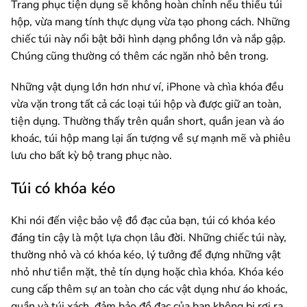
Trang phục tiện dụng sẽ không hoàn chỉnh nếu thiếu túi
hộp, vừa mang tính thực dụng vừa tạo phong cách. Những
chiếc túi này nổi bật bởi hình dạng phồng lớn và nắp gập.
Chúng cũng thường có thêm các ngăn nhỏ bên trong.
Những vật dụng lớn hơn như ví, iPhone và chìa khóa đều
vừa vặn trong tất cả các loại túi hộp và được giữ an toàn,
tiện dụng. Thường thấy trên quần short, quần jean và áo
khoác, túi hộp mang lại ấn tượng về sự mạnh mẽ và phiêu
lưu cho bất kỳ bộ trang phục nào.
Túi có khóa kéo
Khi nói đến việc bảo vệ đồ đạc của bạn, túi có khóa kéo
đáng tin cậy là một lựa chọn lâu đời. Những chiếc túi này,
thường nhỏ và có khóa kéo, lý tưởng để đựng những vật
nhỏ như tiền mặt, thẻ tín dụng hoặc chìa khóa. Khóa kéo
cung cấp thêm sự an toàn cho các vật dụng như áo khoác,
quần và túi xách, đảm bảo đồ đạc của bạn không bị rơi ra