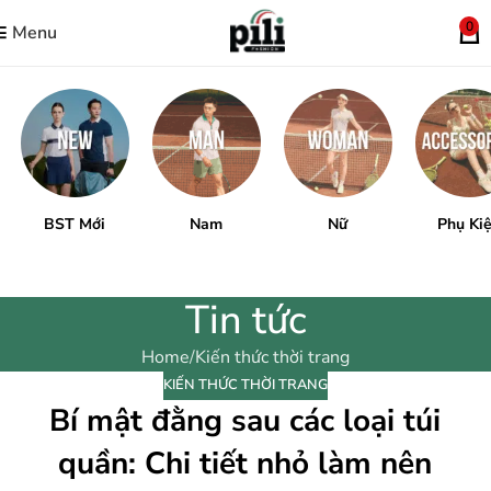
0
Menu
BST Mới
Nam
Nữ
Phụ Ki
Tin tức
Home
Kiến thức thời trang
KIẾN THỨC THỜI TRANG
Bí mật đằng sau các loại túi
quần: Chi tiết nhỏ làm nên