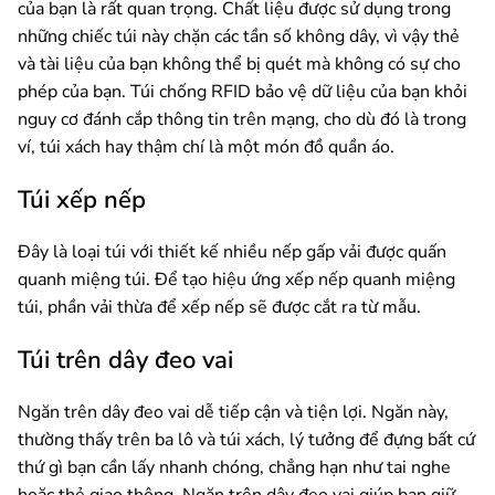
của bạn là rất quan trọng. Chất liệu được sử dụng trong
những chiếc túi này chặn các tần số không dây, vì vậy thẻ
và tài liệu của bạn không thể bị quét mà không có sự cho
phép của bạn. Túi chống RFID bảo vệ dữ liệu của bạn khỏi
nguy cơ đánh cắp thông tin trên mạng, cho dù đó là trong
ví, túi xách hay thậm chí là một món đồ quần áo.
Túi xếp nếp
Đây là loại túi với thiết kế nhiều nếp gấp vải được quấn
quanh miệng túi. Để tạo hiệu ứng xếp nếp quanh miệng
túi, phần vải thừa để xếp nếp sẽ được cắt ra từ mẫu.
Túi trên dây đeo vai
Ngăn trên dây đeo vai dễ tiếp cận và tiện lợi. Ngăn này,
thường thấy trên ba lô và túi xách, lý tưởng để đựng bất cứ
thứ gì bạn cần lấy nhanh chóng, chẳng hạn như tai nghe
hoặc thẻ giao thông. Ngăn trên dây đeo vai giúp bạn giữ