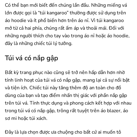
Có thể bạn mới biết đến chúng lần đầu. Những miếng vá
lớn được gọi là “túi kangaroo” thường được sử dụng trên
áo hoodie và ít phổ biến hơn trên áo nỉ. Vì túi kangaroo
mở từ cả hai phía, chúng rất ấm áp và thoải mái. Đối với
những người thích cho tay vào trong áo nỉ hoặc áo hoodie,
đây là những chiếc túi lý tưởng.
Túi vá có nắp gập
Bất kỳ trang phục nào cũng sẽ trở nên hấp dẫn hơn nhờ
tính linh hoạt của túi vá có nắp gập, mang lại cả sự nổi bật
và tiện ích. Chiếc túi này tăng thêm độ an toàn cho đồ
dùng của bạn và tạo điểm nhấn thị giác với phần nắp gập
trên túi vá. Tính thực dụng và phong cách kết hợp với nhau
trong túi vá có nắp gập, trông rất tuyệt trên áo blazer, áo
sơ mi hoặc túi xách.
Đây là lựa chọn được ưa chuộng cho bất cứ ai muốn tô