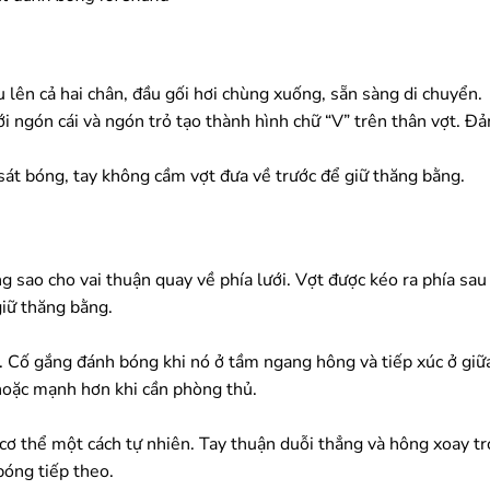
u lên cả hai chân, đầu gối hơi chùng xuống, sẵn sàng di chuyển.
ới ngón cái và ngón trỏ tạo thành hình chữ “V” trên thân vợt. Đ
sát bóng, tay không cầm vợt đưa về trước để giữ thăng bằng.
 sao cho vai thuận quay về phía lưới. Vợt được kéo ra phía sau
giữ thăng bằng.
g. Cố gắng đánh bóng khi nó ở tầm ngang hông và tiếp xúc ở giữ
hoặc mạnh hơn khi cần phòng thủ.
cơ thể một cách tự nhiên. Tay thuận duỗi thẳng và hông xoay trở 
bóng tiếp theo.