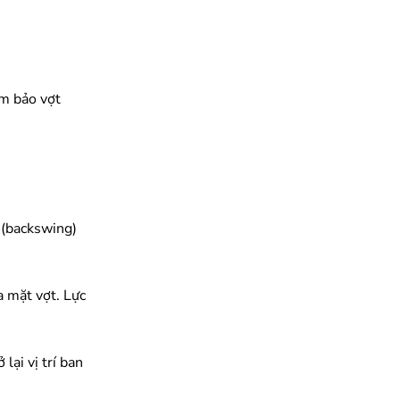
ảm bảo vợt
 (backswing)
a mặt vợt. Lực
lại vị trí ban