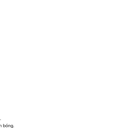
.
h bóng.