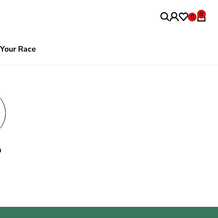
0
0
Your Race
ả