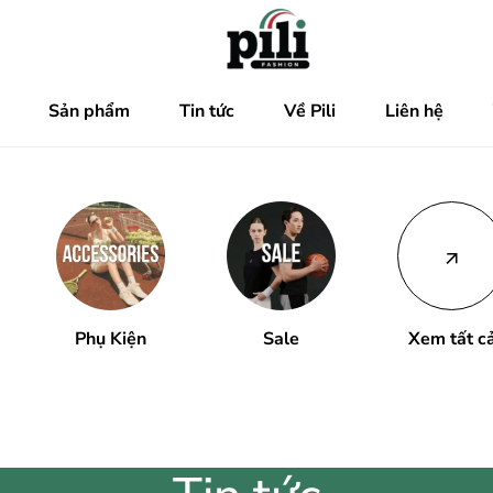
Sản phẩm
Tin tức
Về Pili
Liên hệ
Phụ Kiện
Sale
Xem tất c