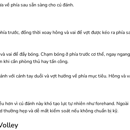
đưa về phía sau sẵn sàng cho cú đánh.
ía trước, đồng thời xoay hông và vai để vợt được kéo ra phía 
 và vai để đẩy bóng. Chạm bóng ở phía trước cơ thể, ngay ngan
 khi cần phòng thủ hay tấn công.
đánh với cánh tay duỗi và vợt hướng về phía mục tiêu. Hông và va
ều hơn vì cú đánh này khó tạo lực tự nhiên như forehand. Ngoài 
d thường hẹp và dễ mất kiểm soát nếu không chuẩn bị kỹ.
Volley