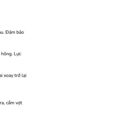
sau. Đảm bảo
g hông. Lực
i xoay trở lại
ra, cầm vợt