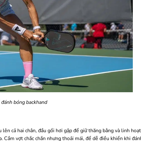
ế đánh bóng backhand
 lên cả hai chân, đầu gối hơi gập để giữ thăng bằng và linh hoạt
p
. Cầm vợt chắc chắn nhưng thoải mái, để dễ điều khiển khi đán