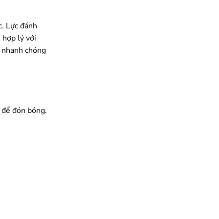
c. Lực đánh
 hợp lý với
à nhanh chóng
d để đón bóng.