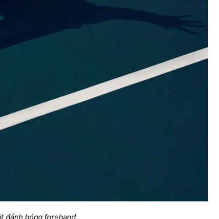
ật đánh bóng forehand