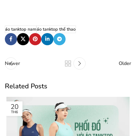
áo tanktop nam
áo tanktop thể thao
Newer
Older
Related Posts
20
TH6