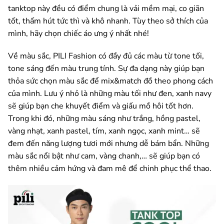
tanktop này đều có điểm chung là vải mềm mại, co giãn
tốt, thấm hút tức thì và khô nhanh. Tùy theo sở thích của
mình, hãy chọn chiếc áo ưng ý nhất nhé!
Về màu sắc, PILI Fashion có đầy đủ các màu từ tone tối,
tone sáng đến màu trung tính. Sự đa dạng này giúp bạn
thỏa sức chọn màu sắc để mix&match đồ theo phong cách
của mình. Lưu ý nhỏ là những màu tối như đen, xanh navy
sẽ giúp bạn che khuyết điểm và giấu mồ hôi tốt hơn.
Trong khi đó, những màu sáng như trắng, hồng pastel,
vàng nhạt, xanh pastel, tím, xanh ngọc, xanh mint… sẽ
đem đến năng lượng tươi mới nhưng dễ bám bẩn. Những
màu sắc nổi bật như cam, vàng chanh,… sẽ giúp bạn có
thêm nhiều cảm hứng và đam mê để chinh phục thể thao.