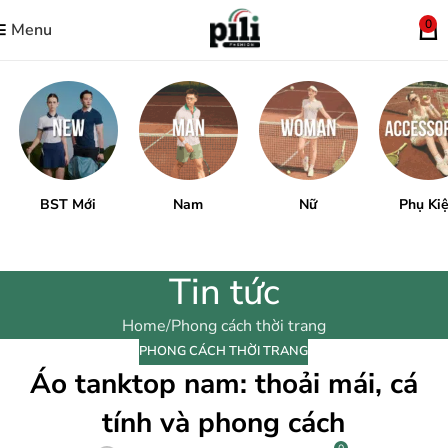
0
Menu
BST Mới
Nam
Nữ
Phụ Ki
Tin tức
Home
Phong cách thời trang
PHONG CÁCH THỜI TRANG
Áo tanktop nam: thoải mái, cá
tính và phong cách