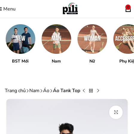
0
Menu
BST Mới
Nam
Nữ
Phụ Ki
Trang chủ
Nam
Áo
Áo Tank Top
Mở r