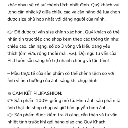
khác nhau sẽ có sự chênh lệch nhất định. Quý khách vui
lòng cân nhắc kỹ giữa chiều cao và cân nặng để lựa chọn
được size phù hợp nhất với dáng người của mình.
👉 Để được tư vấn size chính xác hơn, Quý khách có thể
nhắn tin trực tiếp cho shop kèm theo các thông tin như:
chiều cao, cân nặng, số đo 3 vòng và kiểu dáng yêu
thích (ôm vừa, rộng thoải mái, v.v.). Đội ngũ tư vấn của
PILI luôn sẵn sàng hỗ trợ nhanh chóng và tận tâm!
– Màu thực tế của sản phẩm có thể chênh lệch so với
ảnh vì ảnh hưởng của ánh sáng khi chụp hình.
❇️
CAM KẾT PILIFASHION:
👉 Sản phẩm 100% giống mô tả. Hình ảnh sản phẩm là
ảnh thật do shop chụp và giữ bản quyền hình ảnh.
👉 Sản phẩm được kiểm tra kĩ càng, cẩn thận và tư vấn
nhiệt tình trước khi gói hàng giao cho Quý Khách.