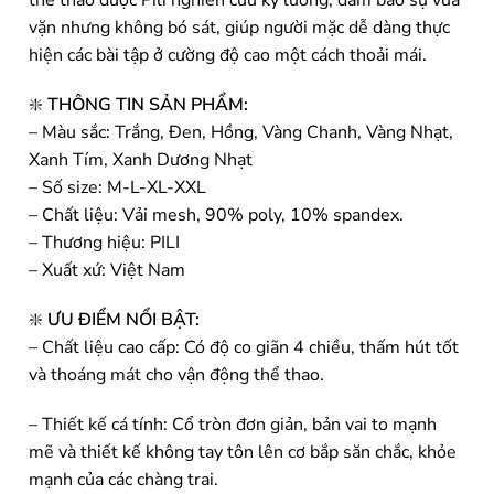
thể thao được Pili nghiên cứu kỹ lưỡng, đảm bảo sự vừa
vặn nhưng không bó sát, giúp người mặc dễ dàng thực
hiện các bài tập ở cường độ cao một cách thoải mái.
❇️
THÔNG TIN SẢN PHẨM:
– Màu sắc: Trắng, Đen, Hồng, Vàng Chanh, Vàng Nhạt,
Xanh Tím, Xanh Dương Nhạt
– Số size: M-L-XL-XXL
– Chất liệu: Vải mesh, 90% poly, 10% spandex.
– Thương hiệu: PILI
– Xuất xứ: Việt Nam
❇️
ƯU ĐIỂM NỔI BẬT:
– Chất liệu cao cấp: Có độ co giãn 4 chiều, thấm hút tốt
và thoáng mát cho vận động thể thao.
– Thiết kế cá tính: Cổ tròn đơn giản, bản vai to mạnh
mẽ và thiết kế không tay tôn lên cơ bắp săn chắc, khỏe
mạnh của các chàng trai.