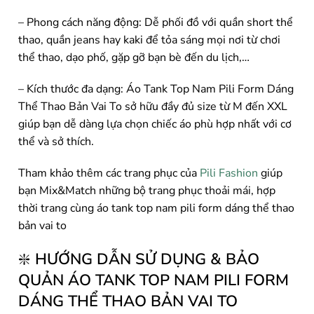
– Phong cách năng động: Dễ phối đồ với quần short thể
thao, quần jeans hay kaki để tỏa sáng mọi nơi từ chơi
thể thao, dạo phố, gặp gỡ bạn bè đến du lịch,…
– Kích thước đa dạng: Áo Tank Top Nam Pili Form Dáng
Thể Thao Bản Vai To sở hữu đầy đủ size từ M đến XXL
giúp bạn dễ dàng lựa chọn chiếc áo phù hợp nhất với cơ
thể và sở thích.
Tham khảo thêm các trang phục của
Pili Fashion
giúp
bạn Mix&Match những bộ trang phục thoải mái, hợp
thời trang cùng áo tank top nam pili form dáng thể thao
bản vai to
❇️
HƯỚNG DẪN SỬ DỤNG & BẢO
QUẢN ÁO TANK TOP NAM PILI FORM
DÁNG THỂ THAO BẢN VAI TO