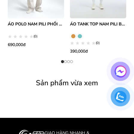
ÁO POLO NAM PILI PHỐI KẺ MÀU XANH ĐỎ VÒNG THÂN ÁO
ÁO TANK TOP NAM PILI BẢN VAI TO
(0)
(0)
690,000đ
390,000đ
Sản phẩm vừa xem
GIAO HÀNG NHANH &