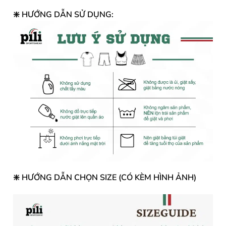
❇️ HƯỚNG DẪN SỬ DỤNG:
❇️ HƯỚNG DẪN CHỌN SIZE (CÓ KÈM HÌNH ẢNH)