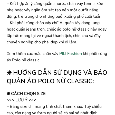
– Kết hợp ăn ý cùng quần shorts, chân váy tennis xòe
nhẹ hoặc váy ngắn ôm sát tạo nên một outfit năng
động, trẻ trung cho những buổi xuống phố cuối tuần.
– Khi phối cùng chân váy chữ A, quần tây dáng lửng
hoặc quần jeans trơn, chiếc áo polo nữ classic này ngay
lập tức mang lại vẻ ngoài thanh lịch, chỉn chu và đầy
chuyên nghiệp cho phái đẹp khi đi làm.
Xem thêm các mẫu chân váy
PILI Fashion
khi phối cùng
áo Polo nữ classic
❇️ HƯỚNG DẪN SỬ DỤNG VÀ BẢO
QUẢN ÁO POLO NỮ CLASSIC:
❇️ CÁCH CHỌN SIZE:
>>> LƯU Ý <<<
– Bảng size chỉ mang tính chất tham khảo. Tuỳ chiều
cao, cân nặng và form người sẽ có sai số nhất định.