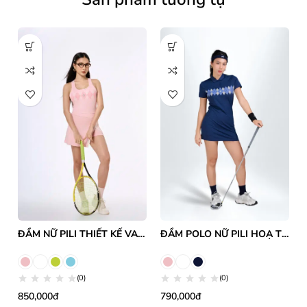
ĐẦM NỮ PILI THIẾT KẾ VAI MẢNH XẺ TÀ
ĐẦM POLO NỮ PILI HOẠ TIẾT IN QUẢ TRÁM
(0)
(0)
850,000đ
790,000đ