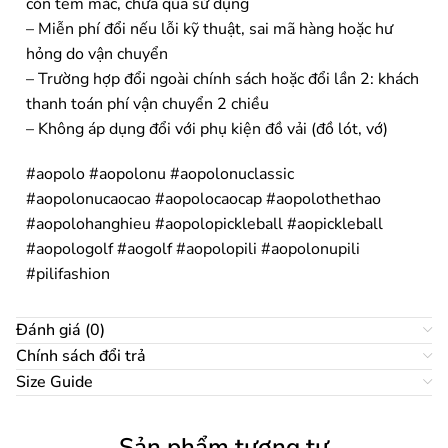
còn tem mác, chưa qua sử dụng
– Miễn phí đổi nếu lỗi kỹ thuật, sai mã hàng hoặc hư
hỏng do vận chuyển
– Trường hợp đổi ngoài chính sách hoặc đổi lần 2: khách
thanh toán phí vận chuyển 2 chiều
– Không áp dụng đổi với phụ kiện đồ vải (đồ lót, vớ)
#aopolo #aopolonu #aopolonuclassic
#aopolonucaocao #aopolocaocap #aopolothethao
#aopolohanghieu #aopolopickleball #aopickleball
#aopologolf #aogolf #aopolopili #aopolonupili
#pilifashion
Đánh giá (0)
Chính sách đổi trả
Size Guide
Sản phẩm tương tự