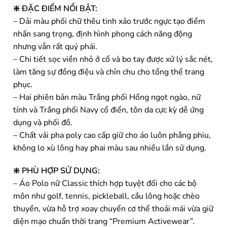
❇️ ĐẶC ĐIỂM NỔI BẬT:
– Dải màu phối chữ thêu tinh xảo trước ngực tạo điểm
nhấn sang trọng, định hình phong cách năng động
nhưng vẫn rất quý phái.
– Chi tiết sọc viền nhỏ ở cổ và bo tay được xử lý sắc nét,
làm tăng sự đồng điệu và chỉn chu cho tổng thể trang
phục.
– Hai phiên bản màu Trắng phối Hồng ngọt ngào, nữ
tính và Trắng phối Navy cổ điển, tôn da cực kỳ dễ ứng
dụng và phối đồ.
– Chất vải pha poly cao cấp giữ cho áo luôn phẳng phiu,
không lo xù lông hay phai màu sau nhiều lần sử dụng.
❇️ PHÙ HỢP SỬ DỤNG:
– Áo Polo nữ Classic thích hợp tuyệt đối cho các bộ
môn như golf, tennis, pickleball, cầu lông hoặc chèo
thuyền, vừa hỗ trợ xoay chuyển cơ thể thoải mái vừa giữ
diện mạo chuẩn thời trang “Premium Activewear”.