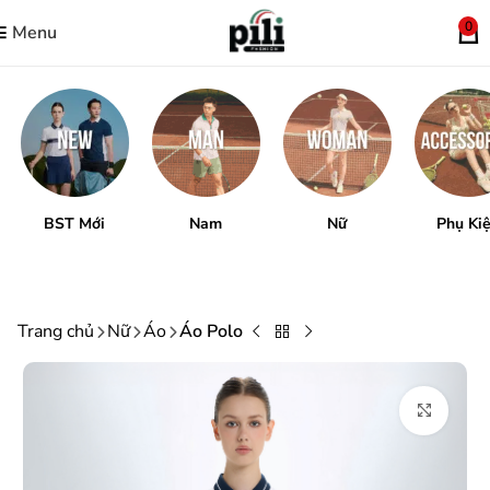
0
Menu
BST Mới
Nam
Nữ
Phụ Ki
Trang chủ
Nữ
Áo
Áo Polo
Mở r