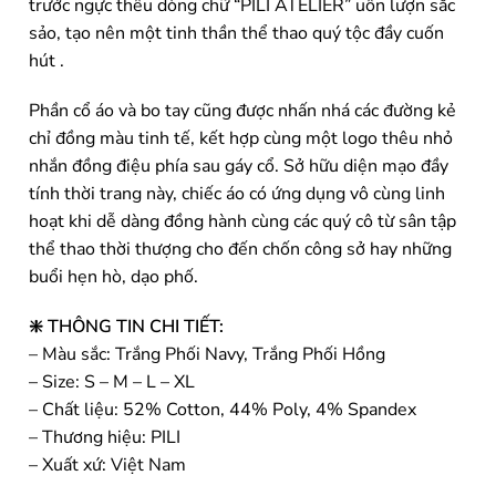
trước ngực thêu dòng chữ “PILI ATELIER” uốn lượn sắc
sảo, tạo nên một tinh thần thể thao quý tộc đầy cuốn
hút .
Phần cổ áo và bo tay cũng được nhấn nhá các đường kẻ
chỉ đồng màu tinh tế, kết hợp cùng một logo thêu nhỏ
nhắn đồng điệu phía sau gáy cổ. Sở hữu diện mạo đầy
tính thời trang này, chiếc áo có ứng dụng vô cùng linh
hoạt khi dễ dàng đồng hành cùng các quý cô từ sân tập
thể thao thời thượng cho đến chốn công sở hay những
buổi hẹn hò, dạo phố.
❇️ THÔNG TIN CHI TIẾT:
– Màu sắc: Trắng Phối Navy, Trắng Phối Hồng
– Size: S – M – L – XL
– Chất liệu: 52% Cotton, 44% Poly, 4% Spandex
– Thương hiệu: PILI
– Xuất xứ: Việt Nam