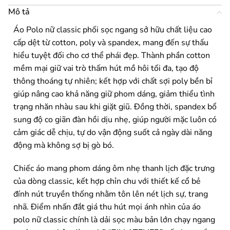
Mô tả
Áo Polo nữ classic phối sọc ngang sở hữu chất liệu cao
cấp dệt từ cotton, poly và spandex, mang đến sự thấu
hiểu tuyệt đối cho cơ thể phái đẹp. Thành phần cotton
mềm mại giữ vai trò thấm hút mồ hôi tối đa, tạo độ
thông thoáng tự nhiên; kết hợp với chất sợi poly bền bỉ
giúp nâng cao khả năng giữ phom dáng, giảm thiểu tình
trạng nhăn nhàu sau khi giặt giũ. Đồng thời, spandex bổ
sung độ co giãn đàn hồi dịu nhẹ, giúp người mặc luôn có
cảm giác dễ chịu, tự do vận động suốt cả ngày dài năng
động mà không sợ bị gò bó.
Chiếc áo mang phom dáng ôm nhẹ thanh lịch đặc trưng
của dòng classic, kết hợp chỉn chu với thiết kế cổ bẻ
đính nút truyền thống nhằm tôn lên nét lịch sự, trang
nhã. Điểm nhấn đắt giá thu hút mọi ánh nhìn của áo
polo nữ classic chính là dải sọc màu bản lớn chạy ngang