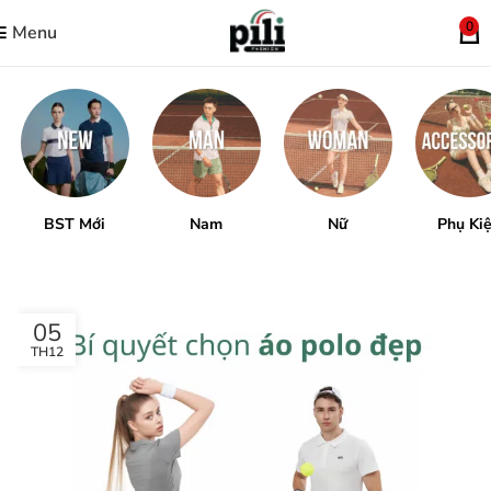
0
Menu
BST Mới
Nam
Nữ
Phụ Ki
05
TH12