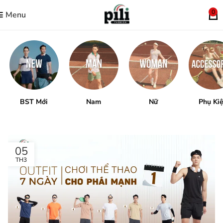
0
Menu
BST Mới
Nam
Nữ
Phụ Ki
05
TH3